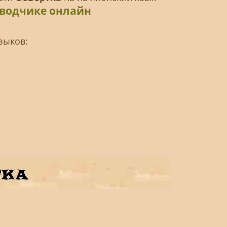
еводчике онлайн
зыков: