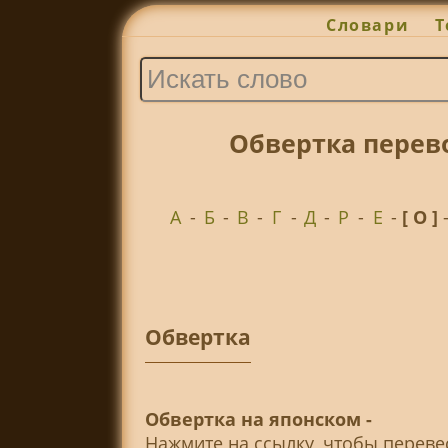
Словари
Т
Обвертка перев
А
-
Б
-
В
-
Г
-
Д
-
Р
-
Е
-
[ О ]
Обвертка
Обвертка на японском -
Нажмите на ссылку, чтобы перев