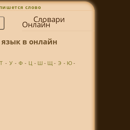
пишется слово
Словари
Онлайн
 язык в онлайн
Т
-
У
-
Ф
-
Ц
-
Ш
-
Щ
-
Э
-
Ю
-