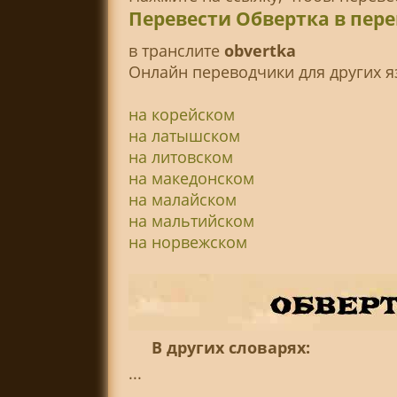
Перевести Обвертка в пер
в транслитe
obvertka
Онлайн переводчики для других я
на корейском
на латышском
на литовском
на македонском
на малайском
на мальтийском
на норвежском
В других словарях:
...