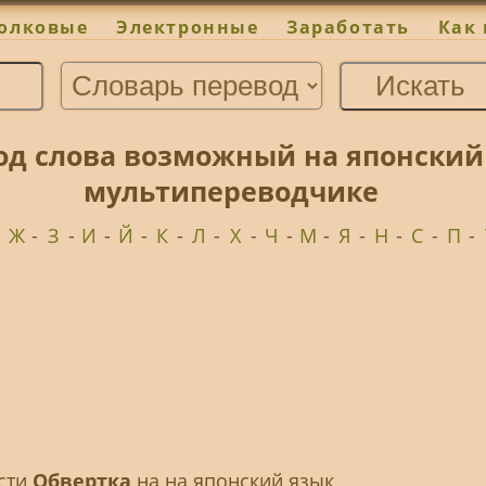
олковые
Электронные
Заработать
Как 
од слова возможный на японский
мультипереводчике
-
Ж
-
З
-
И
-
Й
-
К
-
Л
-
Х
-
Ч
-
М
-
Я
-
Н
-
С
-
П
-
ести
Обвертка
на на японский язык