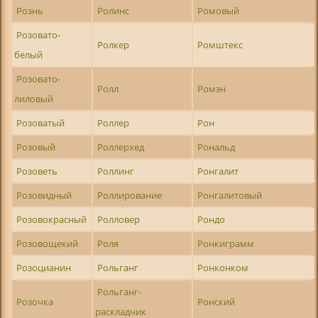
Рознь
Ролинс
Ромовый
Розовато-
Ролкер
Ромштекс
белый
Розовато-
Ролл
Ромэн
лиловый
Розоватый
Роллер
Рон
Розовый
Роллерхед
Рональд
Розоветь
Роллинг
Ронгалит
Розовидный
Роллирование
Ронгалитовый
Розовокрасный
Ролловер
Рондо
Розовощекий
Роля
Ронкиграмм
Розоцианин
Рольганг
Ронконком
Рольганг-
Розочка
Ронский
раскладчик