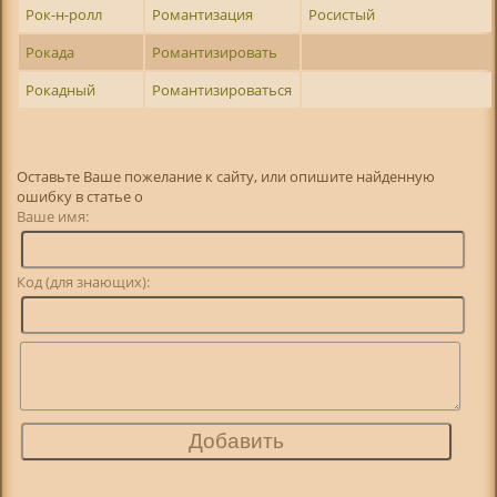
Рок-н-ролл
Романтизация
Росистый
Рокада
Романтизировать
Рокадный
Романтизироваться
Оставьте Ваше пожелание к сайту, или опишите найденную
ошибку в статье о
Ваше имя:
Код (для знающих):