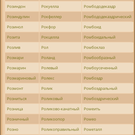
Розиндон
Рокуелла
Ромбододекаэдр
Розиндулин
Рокфеллер
Ромбододекаэдрический
Розинол
Рокфор
Ромбоид
Розита
Рокцелла
Ромбоидальный
Розлив
Рол
Ромбоклаз
Розмари
Роланд
Ромбообразный
Розмарин
Ролевый
Ромбоусеченный
Розмариновый
Ролекс
Ромбоэдр
Розмонт
Ролик
Ромбоэдральный
Розниться
Роликовый
Ромбоэдрический
Розница
Роликово-канатный
Ромеить
Розничный
Роликоопор
Ромео
Розно
Роликоправильный
Рометалл