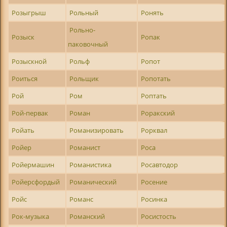
Розыгрыш
Рольный
Ронять
Рольно-
Розыск
Ропак
паковочный
Розыскной
Рольф
Ропот
Роиться
Рольщик
Ропотать
Рой
Ром
Роптать
Рой-первак
Роман
Роракский
Ройать
Романизировать
Рорквал
Ройер
Романист
Роса
Ройермашин
Романистика
Росавтодор
Ройерсфордый
Романический
Росение
Ройс
Романс
Росинка
Рок-музыка
Романский
Росистость