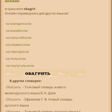
онлайн
в транслитe
obagrit
Онлайн переводчики для других языков:
на македонском
на малайском
на мальтийском
на норвежском
на персидском
на польском
на португальском
В других словарях:
Обагрить
- Толковый словарь живого
великорусского языка В. И. Даля
Обагрить
- Ефремова Т. Ф. Новый словарь
русского языка
Обагрить
- Толковый словарь русского языка С.