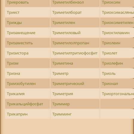
Триеровать
Триметилбензол
Триоксим
Триест
Триметилборат
Триоксимаслян
Трижды
Триметилен
Триоксиметилен
Тризамещение
Триметиловый
Триоктиламин
Тризаместить
Триметилолпропан
Триолеин
Тризистора
Триметилтритиофосфит
Триолет
Тризм
Триметина
Триолефин
Тризна
Триметр
Триоль
Триизобутилен
Триметрический
Трионал
Трикалия
Триметрия
Триортогональ
Трикальцийфосфат
Триммер
Трикаприн
Тримминг