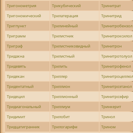
Тригонометрия
Трикубический
Тринитрат
Тригономический
Трилатерация
Тринитрид
Тригпункт
Трилинейный
Тринитробензол
Триграмм
Трилистник
Тринитроксилол
Триграф
Трилистниковидный
Тринитрон
Тридакна
Трилистный
Тринитротолуол
Тридевять
Трилить
Тринитрофенол
Тридекан
Триллер
Тринитроцеллюл
Тридентатный
Триллион
Тринитроэтанол
Тридецил
Триллионный
Тринитроэфир
Тридиагональный
Триллиум
Тринкерит
Тридимит
Трилобит
Тринол
Тридцатигранник
Трилогарифм
Трином