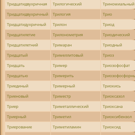
Тридцатидвухричная
Трилогический
Триномиальный
Тридцатидвухричный
Трилогия
Трио
Тридцатидухричный
Трилон
Триод
Тридцатилетие
Трилонометрия
Триодический
Тридцатилетний
Тримаран
Триодный
Тридцатый
Тримеллитовый
Триоз
Тридцать
Тример
Триозофосфат
Тридцатью
Тримерить
Триозофосфорн
Триединый
Тримерный
Триокись
Триеновый
Триместр
Триоксазол
Триер
Триметаллический
Триоксана
Триерный
Триметил
Триоксибензол
Триерование
Триметиламин
Триоксид