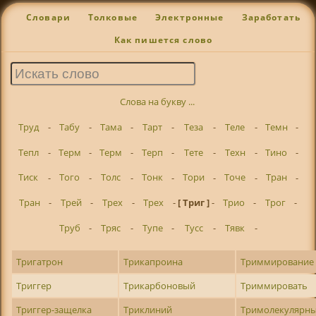
Словари
Толковые
Электронные
Заработать
Как пишется слово
Слова на букву ...
Труд
-
Табу
-
Тама
-
Тарт
-
Теза
-
Теле
-
Темн
-
Тепл
-
Терм
-
Терм
-
Терп
-
Тете
-
Техн
-
Тино
-
Тиск
-
Того
-
Толс
-
Тонк
-
Тори
-
Точе
-
Тран
-
Тран
-
Трей
-
Трех
-
Трех
-
[ Триг ]
-
Трио
-
Трог
-
Труб
-
Тряс
-
Тупе
-
Тусс
-
Тявк
-
Тригатрон
Трикапроина
Триммирование
Триггер
Трикарбоновый
Триммировать
Триггер-защелка
Триклиний
Тримолекулярн