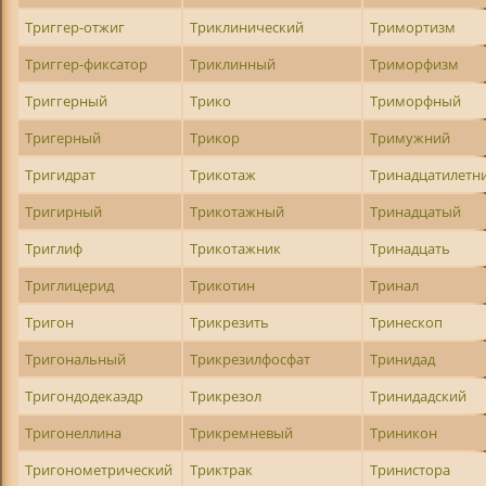
Триггер-отжиг
Триклинический
Тримортизм
Триггер-фиксатор
Триклинный
Триморфизм
Триггерный
Трико
Триморфный
Тригерный
Трикор
Тримужний
Тригидрат
Трикотаж
Тринадцатилетн
Тригирный
Трикотажный
Тринадцатый
Триглиф
Трикотажник
Тринадцать
Триглицерид
Трикотин
Тринал
Тригон
Трикрезить
Тринескоп
Тригональный
Трикрезилфосфат
Тринидад
Тригондодекаэдр
Трикрезол
Тринидадский
Тригонеллина
Трикремневый
Триникон
Тригонометрический
Триктрак
Тринистора