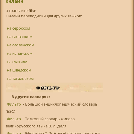
онлайн
в транслитe
filtr
Онлайн переводчики для других языков:
на сербском
на словацком
на словенском
на испанском
на суахили
на шведском
на тагальском
В других словарях:
Фильтр
- Большой энциклопедический словарь
(БЭС)
Фильтр
- Толковый словарь живого
великорусского языка В. И. Даля
Фильтр
- Ефремова Т. Ф. Новый словарь русского