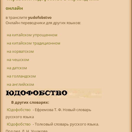
онлайн
в транслитe
yudofobstvo
Онлайн переводчики для других языков:
на китайском упрощенном
на китайском традиционном
на хорватском
на чешском
на датском
на голландском
на английском
В других словарях:
Юдофобство
- Ефремова Т. Ф. Новый словарь
русского языка
Юдофобство
- Толковый словарь русского языка.
Под ред. Д. Н. Ушакова ...