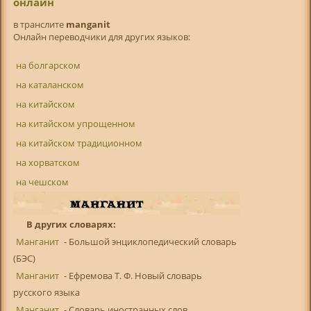
онлайн
в транслитe
manganit
Онлайн переводчики для других языков:
на болгарском
на каталанском
на китайском
на китайском упрощенном
на китайском традиционном
на хорватском
на чешском
В других словарях:
Манганит
- Большой энциклопедический словарь
(БЭС)
Манганит
- Ефремова Т. Ф. Новый словарь
русского языка
Манганит
- Словарь иностранных слов