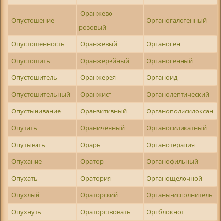
Оранжево-
Опустошение
Органогалогенный
розовый
Опустошенность
Оранжевый
Органоген
Опустошить
Оранжерейный
Органогенный
Опустошитель
Оранжерея
Органоид
Опустошительный
Оранжист
Органолептический
Опустынивание
Оранзитивный
Органополисилоксан
Опутать
Ораниченный
Органосиликатный
Опутывать
Орарь
Органотерапия
Опухание
Оратор
Органофильный
Опухать
Оратория
Органощелочной
Опухлый
Ораторский
Органы-исполнитель
Опухнуть
Ораторствовать
Оргблокнот