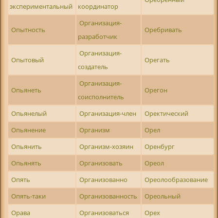
экспериментальный
координатор
Организация-
Опытность
Оребривать
разработчик
Организация-
Опытовый
Орегать
создатель
Организация-
Опьянеть
Орегон
соисполнитель
Опьянелый
Организация-член
Оректический
Опьянение
Организм
Орел
Опьянить
Организм-хозяин
Оренбург
Опьянять
Организовать
Ореол
Опять
Организованно
Ореолообразование
Опять-таки
Организованность
Ореольный
Орава
Организоваться
Орех