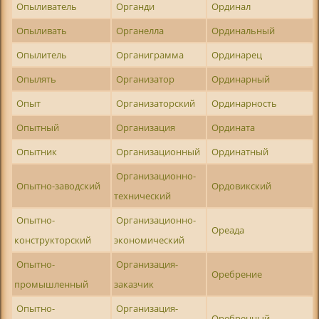
Опыливатель
Органди
Ординал
Опыливать
Органелла
Ординальный
Опылитель
Органиграмма
Ординарец
Опылять
Организатор
Ординарный
Опыт
Организаторский
Ординарность
Опытный
Организация
Ордината
Опытник
Организационный
Ординатный
Организационно-
Опытно-заводский
Ордовикский
технический
Опытно-
Организационно-
Ореада
конструкторский
экономический
Опытно-
Организация-
Оребрение
промышленный
заказчик
Опытно-
Организация-
Оребренный