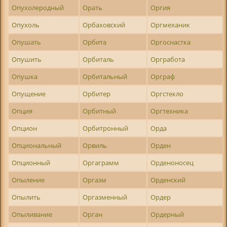
Опухолеродный
Орать
Оргия
Опухоль
Орбаховский
Оргмеханик
Опушать
Орбита
Оргоснастка
Опушить
Орбиталь
Оргработа
Опушка
Орбитальный
Орграф
Опущение
Орбитер
Оргстекло
Опция
Орбитный
Оргтехника
Опцион
Орбитронный
Орда
Опциональный
Орвиль
Орден
Опционный
Оргаграмм
Орденоносец
Опыление
Оргазм
Орденский
Опылить
Оргазменный
Ордер
Опыливание
Орган
Ордерный