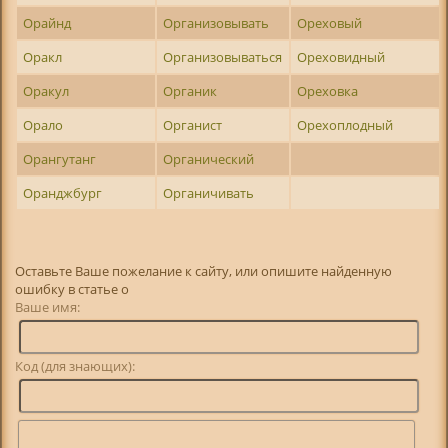
Орайнд
Организовывать
Ореховый
Оракл
Организовываться
Ореховидный
Оракул
Органик
Ореховка
Орало
Органист
Орехоплодный
Орангутанг
Органический
Оранджбург
Органичивать
Оставьте Ваше пожелание к сайту, или опишите найденную
ошибку в статье о
Ваше имя:
Код (для знающих):