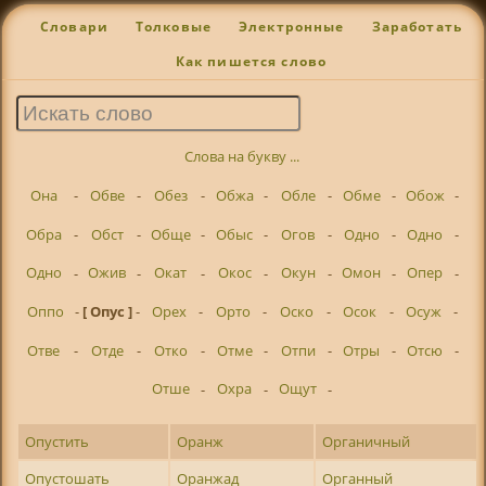
Словари
Толковые
Электронные
Заработать
Как пишется слово
Слова на букву ...
Она
-
Обве
-
Обез
-
Обжа
-
Обле
-
Обме
-
Обож
-
Обра
-
Обст
-
Обще
-
Обыс
-
Огов
-
Одно
-
Одно
-
Одно
-
Ожив
-
Окат
-
Окос
-
Окун
-
Омон
-
Опер
-
Оппо
-
[ Опус ]
-
Орех
-
Орто
-
Оско
-
Осок
-
Осуж
-
Отве
-
Отде
-
Отко
-
Отме
-
Отпи
-
Отры
-
Отсю
-
Отше
-
Охра
-
Ощут
-
Опустить
Оранж
Органичный
Опустошать
Оранжад
Органный