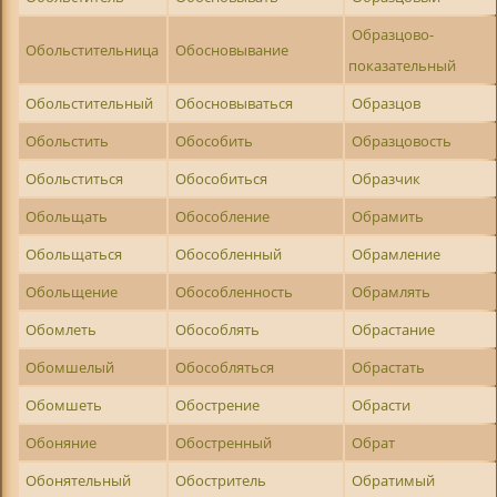
Образцово-
Обольстительница
Обосновывание
показательный
Обольстительный
Обосновываться
Образцов
Обольстить
Обособить
Образцовость
Обольститься
Обособиться
Образчик
Обольщать
Обособление
Обрамить
Обольщаться
Обособленный
Обрамление
Обольщение
Обособленность
Обрамлять
Обомлеть
Обособлять
Обрастание
Обомшелый
Обособляться
Обрастать
Обомшеть
Обострение
Обрасти
Обоняние
Обостренный
Обрат
Обонятельный
Обостритель
Обратимый