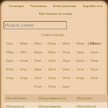
Словари
Толковые
Электронные
Заработать
Как пишется слово
Слова на букву ...
Она
-
Обве
-
Обез
-
Обжа
-
Обле
-
Обме
-
[ Обож ]
-
Обра
-
Обст
-
Обще
-
Обыс
-
Огов
-
Одно
-
Одно
-
Одно
-
Ожив
-
Окат
-
Окос
-
Окун
-
Омон
-
Опер
-
Оппо
-
Опус
-
Орех
-
Орто
-
Оско
-
Осок
-
Осуж
-
Отве
-
Отде
-
Отко
-
Отме
-
Отпи
-
Отры
-
Отсю
-
Отше
-
Охра
-
Ощут
-
Обожествлять
Оборачиваемость
Обострять
Обожраться
Оборачивание
Обостряться