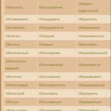
Образно-
Обокрасть
Оборудование
графический
Оболванивать
Оборудовать
Образность
Оболванить
Оборудоваться
Образование
Оболгать
Оборщик
Образованность
Оболонь
Оборыш
Образовать
Оболочечный
Обоснование
Образовательный
Оболочечно-
Обоснованный
Образоваться
ядерный
Оболочка
Обоснованно
Образовывать
Оболочковый
Обоснованность
Образовываться
Оболочный
Обосновать
Образумить
Оболтус
Обосноваться
Образумиться
Обольститель
Обосновывать
Образцовый