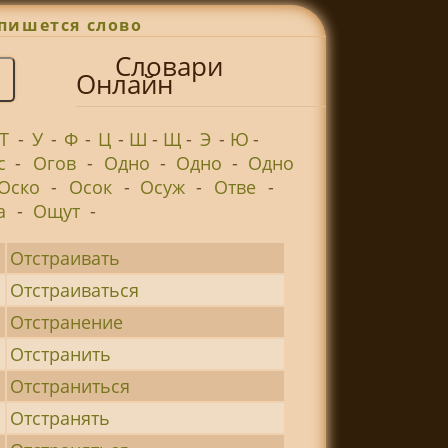
пишется слово
Словари
Онлайн
Т
-
У
-
Ф
-
Ц
-
Ш
-
Щ
-
Э
-
Ю
-
с
-
Огов
-
Одно
-
Одно
-
Одно
Оско
-
Осок
-
Осуж
-
Отве
-
а
-
Ощут
-
Отстраивать
Отстраиваться
Отстранение
Отстранить
Отстраниться
Отстранять