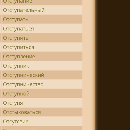
Отступание
Отступательный
Отступать
Отступаться
Отступить
Отступиться
Отступление
Отступник
Отступнический
Отступничество
Отступной
Отступя
Отстыковаться
Отсутсвие