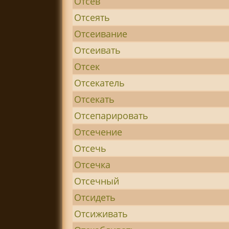
Отсев
Отсеять
Отсеивание
Отсеивать
Отсек
Отсекатель
Отсекать
Отсепарировать
Отсечение
Отсечь
Отсечка
Отсечный
Отсидеть
Отсиживать