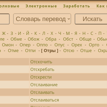
олковые
Электронные
Заработать
Как 
-
Ж
-
З
-
И
-
Й
-
К
-
Л
-
Х
-
Ч
-
М
-
Я
-
Н
-
С
-
П
-
ле
-
Обме
-
Обож
-
Обра
-
Обст
-
Обще
-
Обы
-
Омон
-
Опер
-
Оппо
-
Опус
-
Орех
-
Орто
-
о
-
Отме
-
Отпи
-
[ Отры ]
-
Отсю
-
Отше
-
Охр
Отскочить
Отскребать
Отскрести
Отслаивание
Отслаивать
Отслаиваться