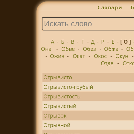
Словари
Т
А
-
Б
-
В
-
Г
-
Д
-
Р
-
Е
-
[ О ]
Она
-
Обве
-
Обез
-
Обжа
-
Об
-
Ожив
-
Окат
-
Окос
-
Окун
Отде
-
Отк
Отрывисто
Отрывисто-грубый
Отрывистость
Отрывистый
Отрывок
Отрывной