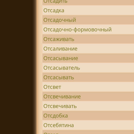
Отсадить
Отсадка
Отсадочный
Отсадочно-формовочный
Отсаживать
Отсаливание
Отсасывание
Отсасыватель
Отсасывать
Отсвет
Отсвечивание
Отсвечивать
Отсдобка
Отсебятина