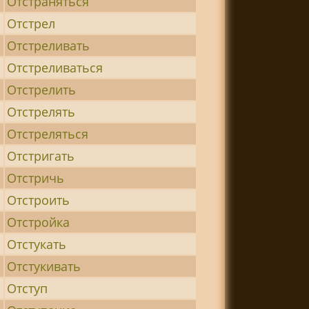
Отстраняться
Отстрел
Отстреливать
Отстреливаться
Отстрелить
Отстрелять
Отстреляться
Отстригать
Отстричь
Отстроить
Отстройка
Отстукать
Отстукивать
Отступ