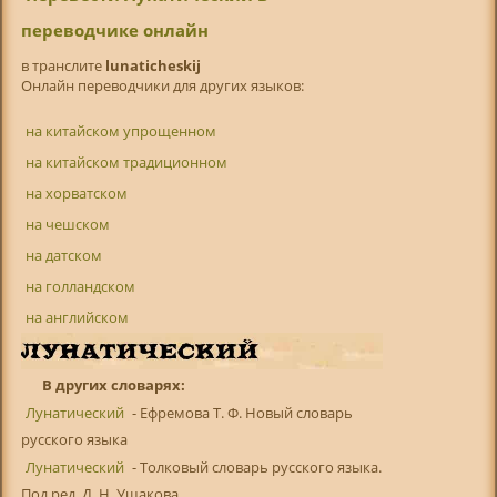
переводчике онлайн
в транслитe
lunaticheskij
Онлайн переводчики для других языков:
на китайском упрощенном
на китайском традиционном
на хорватском
на чешском
на датском
на голландском
на английском
В других словарях:
Лунатический
- Ефремова Т. Ф. Новый словарь
русского языка
Лунатический
- Толковый словарь русского языка.
Под ред. Д. Н. Ушакова ...