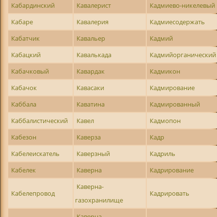
Кабардинский
Кавалерист
Кадмиево-никелевый
Кабаре
Кавалерия
Кадмиесодержать
Кабатчик
Кавальер
Кадмий
Кабацкий
Кавалькада
Кадмийорганический
Кабачковый
Кавардак
Кадмикон
Кабачок
Кавасаки
Кадмирование
Каббала
Каватина
Кадмированный
Каббалистический
Кавел
Кадмопон
Кабезон
Каверза
Кадр
Кабелеискатель
Каверзный
Кадриль
Кабелек
Каверна
Кадрирование
Каверна-
Кабелепровод
Кадрировать
газохранилище
Каверна-