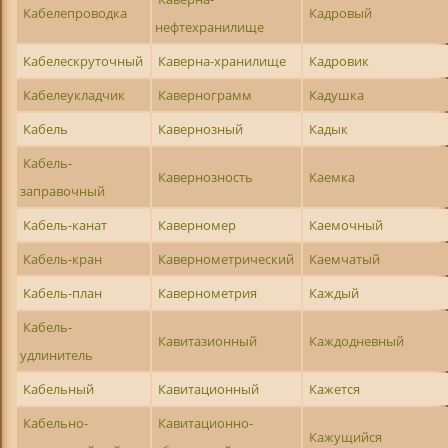
Кабелепроводка
Кадровый
нефтехранилище
Кабелескруточный
Каверна-хранилище
Кадровик
Кабелеукладчик
Кавернограмм
Кадушка
Кабель
Кавернозный
Кадык
Кабель-
Кавернозность
Каемка
заправочный
Кабель-канат
Каверномер
Каемочный
Кабель-кран
Кавернометрический
Каемчатый
Кабель-план
Кавернометрия
Каждый
Кабель-
Кавитазионный
Каждодневный
удлинитель
Кабельный
Кавитационный
Кажется
Кабельно-
Кавитационно-
Кажущийся