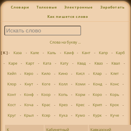
Словари
Толковые
Электронные
Заработать
Как пишется слово
Слова на букву ...
[ К ]
-
Каза
-
Кале
-
Каль
-
Камф
-
Кант
-
Капр
-
Карб
-
Каре
-
Карт
-
Ката
-
Кату
-
Квад
-
Кваз
-
Квал
-
Кейп
-
Керо
-
Кило
-
Кино
-
Кисл
-
Клар
-
Клет
-
Клор
-
Кнут
-
Коге
-
Колл
-
Коми
-
Конд
-
Конс
-
Конт
-
Конф
-
Коор
-
Копь
-
Корм
-
Коро
-
Корь
-
Кост
-
Коча
-
Крас
-
Крез
-
Крес
-
Крип
-
Крок
-
Круг
-
Крыл
-
Ксер
-
Кука
-
Кумо
-
Курк
-
Куче
-
К
Кабинетный
Кавказский