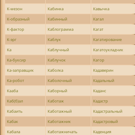
К-мезон
Кабинка
Кавычка
К-образный
Кабинный
Кагал
К-фактор
Каблограмма
Кагат
К-эрг
Каблук
Кагатирование
Ка
Каблучный
Кагатоукладчик
Ка-буксир
Каблучок
Кагор
Ка-заправщик
Каболка
Кадаверин
Ка-робот
Каболочный
Кадальный
Кааба
Каборный
Каданс
Каб(б)ал
Каботаж
Кадастр
Кабаить
Каботажный
Кадастральный
Кабак
Каботажник
Кадастровый
Кабала
Каботажничать
Каденция