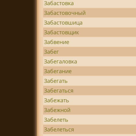
Забастовка
Забастовочный
Забастовшица
Забастовщик
Забвение
Забег
Забегаловка
Забегание
Забегать
Забегаться
Забежать
Забежной
Забелеть
Забелеться