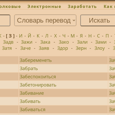
олковые
Электронные
Заработать
Как 
Ж
-
[ З ]
-
И
-
Й
-
К
-
Л
-
Х
-
Ч
-
М
-
Я
-
Н
-
С
-
П
-
-
Задв
-
Зажи
-
Зака
-
Зако
-
Зали
-
Зами
-
Затя
-
Заче
-
Заяв
-
Здор
-
Зерн
-
Злоу
-
Забеременеть
За
Забрать
За
Забеспокоиться
За
Забетонировать
За
Забивание
За
Забивать
За
Забиваться
За