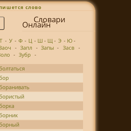
пишется слово
Словари
Онлайн
Т
-
У
-
Ф
-
Ц
-
Ш
-
Щ
-
Э
-
Ю
-
Заоч
-
Запл
-
Запы
-
Засв
-
Золо
-
Зубр
-
болтаться
бор
боранивать
бористый
борка
борник
борный