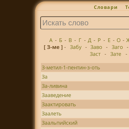
Словари
Т
А
-
Б
-
В
-
Г
-
Д
-
Р
-
Е
-
О
-
[ З-ме ]
-
Забу
-
Заво
-
Заго
Заст
-
Зате
-
З-метил-1-пентин-з-оть
За
За-ливина
Зааведение
Заактировать
Заалеть
Заальпийский