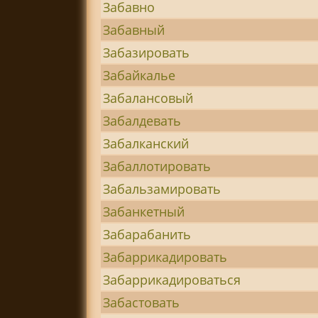
Забавно
Забавный
Забазировать
Забайкалье
Забалансовый
Забалдевать
Забалканский
Забаллотировать
Забальзамировать
Забанкетный
Забарабанить
Забаррикадировать
Забаррикадироваться
Забастовать