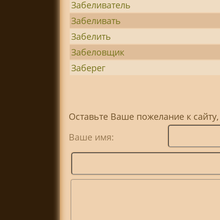
Забеливатель
Забеливать
Забелить
Забеловщик
Заберег
Оставьте Ваше пожелание к сайту,
Ваше имя: