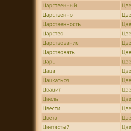
Царственный
Цве
Царственно
Цве
Царственность
Цв
Царство
Цве
Царствование
Цв
Царствовать
Цве
Царь
Цве
Цаца
Цв
Цацкаться
Цве
Цвацит
Цве
Цвель
Цве
Цвести
Цве
Цвета
Цве
Цветастый
Цве