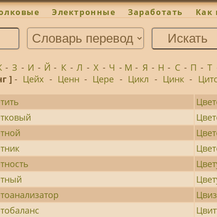
олковые
Электронные
Заработать
Как 
Ж
-
З
-
И
-
Й
-
К
-
Л
-
Х
-
Ч
-
М
-
Я
-
Н
-
С
-
П
-
Т
нг ]
-
Цейх
-
Ценн
-
Цере
-
Цикл
-
Цинк
-
Цит
тить
Цвет
етковый
Цвет
тной
Цвет
тник
Цве
тность
Цвет
етный
Цве
тоанализатор
Цвиз
тобаланс
Цвит