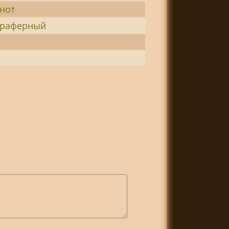
нот
траферный