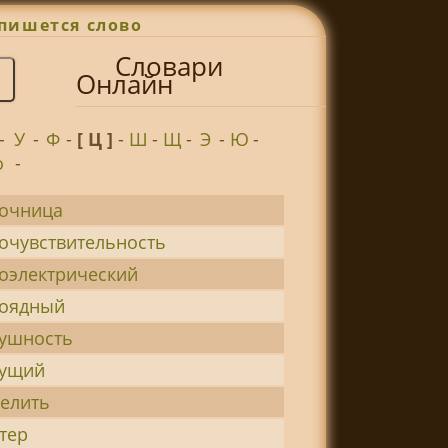
пишется слово
Словари
Онлайн
-
У
-
Ф
-
[ Ц ]
-
Ш
-
Щ
-
Э
-
Ю
-
о
-
очница
очувствительность
оэлектрический
тоядный
ушность
тущий
елить
тер