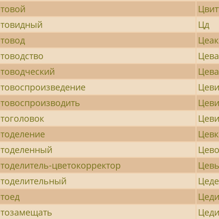
товой
Цвит
етовидный
Цд
товод
Цеак
товодство
Цева
товодческий
Цева
товоспроизведение
Цев
товоспроизводить
Цеви
тоголовок
Цев
тоделение
Цевк
етоделенный
Цев
тоделитель-цветокорректор
Цев
тоделительный
Цеде
тоед
Цеди
етозамещать
Цед