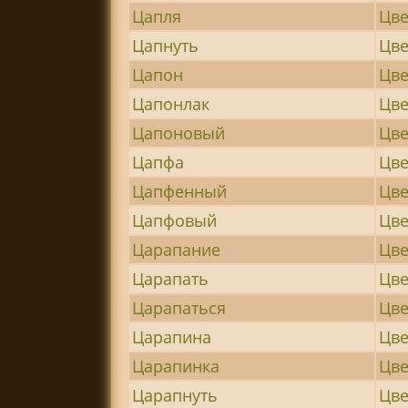
Цапля
Цве
Цапнуть
Цв
Цапон
Цве
Цапонлак
Цве
Цапоновый
Цве
Цапфа
Цве
Цапфенный
Цве
Цапфовый
Цве
Царапание
Цве
Царапать
Цв
Царапаться
Цве
Царапина
Цве
Царапинка
Цве
Царапнуть
Цв