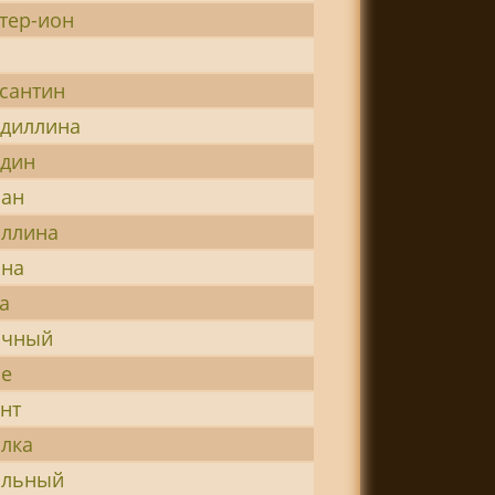
тер-ион
сантин
диллина
дин
иан
ллина
ина
а
очный
ье
нт
лка
ильный