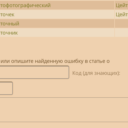
тофотографический
Цейт
точек
Цей
еточный
точник
 или опишите найденную ошибку в статье о
Код (для знающих):