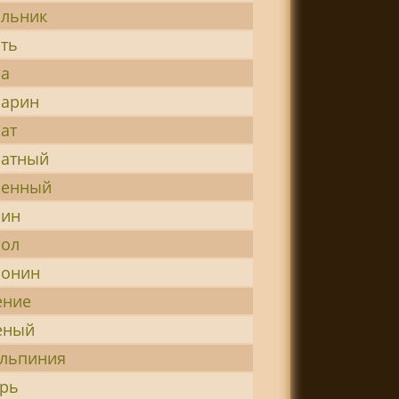
льник
ть
ра
рарин
ат
ратный
ренный
рин
рол
ронин
ение
еный
льпиния
рь