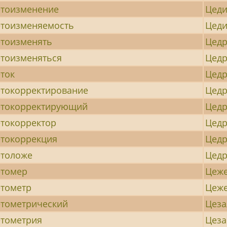
тоизменение
Цеди
тоизменяемость
Цеди
тоизменять
Цед
тоизменяться
Цед
ток
Цедр
токорректирование
Цед
етокорректирующий
Цед
токорректор
Цед
токоррекция
Цед
етоложе
Цед
етомер
Цеж
тометр
Цеж
тометрический
Цеза
тометрия
Цеза