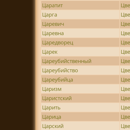
Царатит
Цве
Царга
Цве
Царевич
Цве
Царевна
Цве
Царедворец
Цве
Царек
Цве
Цареубийственный
Цв
Цареубийство
Цве
Цареубийца
Цве
Царизм
Цв
Царистский
Цв
Царить
Цве
Царица
Цве
Царский
Цве