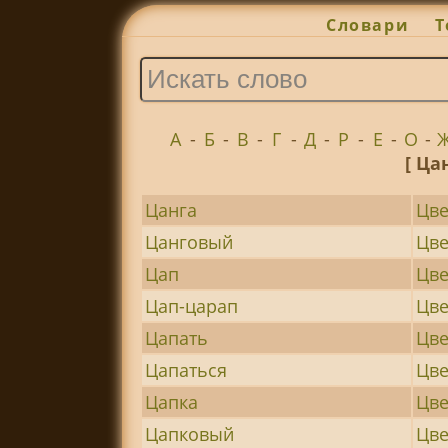
Словари
Т
А
-
Б
-
В
-
Г
-
Д
-
Р
-
Е
-
О
-
[ Ца
Цанга
Цве
Цанговый
Цв
Цап
Цве
Цап-царап
Цве
Цапать
Цве
Цапаться
Цв
Цапка
Цве
Цапковый
Цве