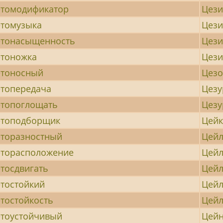
томодификатор
Цез
томузыка
Цез
етонасыщенность
Цез
тоножка
Цез
етоносный
Цезо
топередача
Цезу
топоглощать
Цез
етоподборщик
Цейк
торазностный
Цейл
торасположение
Цей
тосдвигать
Цей
тостойкий
Цейл
тостойкость
Цейл
тоустойчивый
Цейн