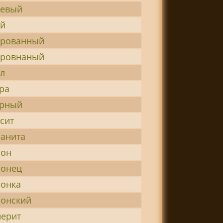
иевый
ий
ированный
ировнаный
л
ра
урный
сит
анита
лон
лонец
онка
онский
ерит