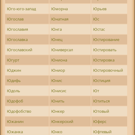
Юго-юго-запад
Юморна
Юрьев
Югослав
Юнатная
Юс
Югославия
Юнга
Юстас
Югославка
Юнец
Юстирование
Югославский
Юниверсал
Юстировать
Югурт
Юниона
Юстировка
Юджин
Юниор
Юстировочный
Юдифь
Юнис
Юстиция
Юдоль
Юнисис
Ют
Юдофоб
Юнить
Ютиться
Юдофобство
Юнкер
Ютовый
Южанин
Юнкерский
Юферс
Южанка
Юнко
Юфтевый