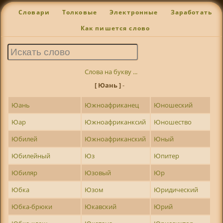
Словари
Толковые
Электронные
Заработать
Как пишется слово
Слова на букву ...
[ Юань ]
-
Юань
Южноафриканец
Юношеский
Юар
Южноафриканксий
Юношество
Юбилей
Южноафриканский
Юный
Юбилейный
Юз
Юпитер
Юбиляр
Юзовый
Юр
Юбка
Юзом
Юридический
Юбка-брюки
Юкавский
Юрий