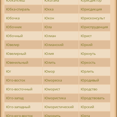
Юбка-клеш
Юкатана
Юрисдиктор
Юбка-спираль
Юкка
Юрисдикция
Юбочка
Юкон
Юрисконсульт
Юбочник
Юла
Юриспруденция
Юбочный
Юлиан
Юрист
Ювелир
Юлианский
Юркий
Ювелирный
Юлия
Юркнуть
Ювенильный
Юлить
Юркость
Юг
Юмор
Юрлить
Юго-восток
Юмореска
Юродивый
Юго-восточный
Юморист
Юродство
Юго-запад
Юмористика
Юродствовать
Юго-западный
Юмористический
Юрский
Юго-юго-восток
Юморить
Юрта