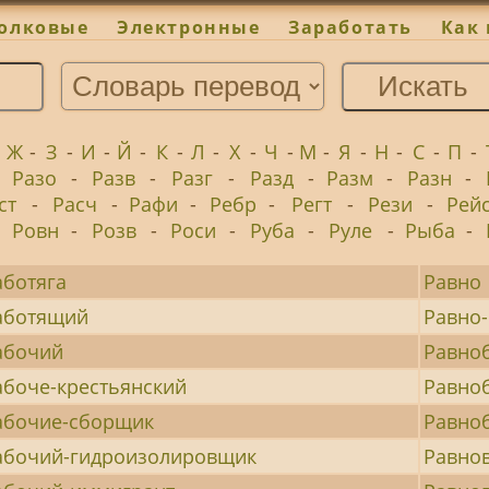
олковые
Электронные
Заработать
Как 
-
Ж
-
З
-
И
-
Й
-
К
-
Л
-
Х
-
Ч
-
М
-
Я
-
Н
-
С
-
П
-
-
Разо
-
Разв
-
Разг
-
Разд
-
Разм
-
Разн
-
ст
-
Расч
-
Рафи
-
Ребр
-
Регт
-
Рези
-
Рей
-
Ровн
-
Розв
-
Роси
-
Руба
-
Руле
-
Рыба
-
аботяга
Равно
аботящий
Равно
абочий
Равно
абоче-крестьянский
Равно
абочие-сборщик
Равно
абочий-гидроизолировщик
Равно