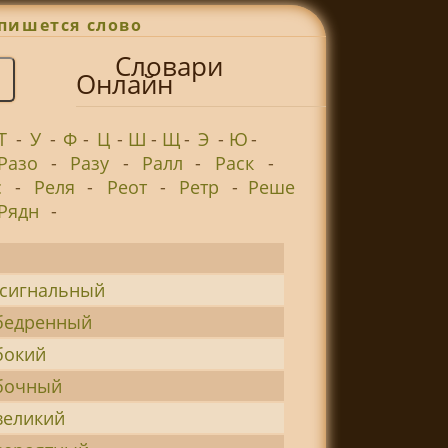
пишется слово
Словари
Онлайн
Т
-
У
-
Ф
-
Ц
-
Ш
-
Щ
-
Э
-
Ю
-
Разо
-
Разу
-
Ралл
-
Раск
-
с
-
Реля
-
Реот
-
Ретр
-
Реше
Рядн
-
-сигнальный
бедренный
бокий
бочный
великий