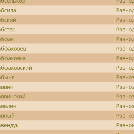
абселькор
Равно
абсила
Равно
абский
Равно
абство
Равно
абфак
Равно
абфаковец
Равно
абфаковка
Равно
абфаковский
Равно
абыня
Равно
аввин
Равно
аввинский
Равно
авелин
Равно
авный
Равно
авендук
Равно