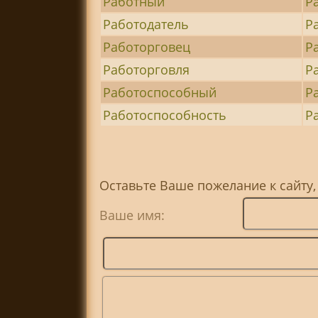
Работный
Р
Работодатель
Р
Работорговец
Р
Работорговля
Р
Работоспособный
Р
Работоспособность
Р
Оставьте Ваше пожелание к сайту,
Ваше имя: