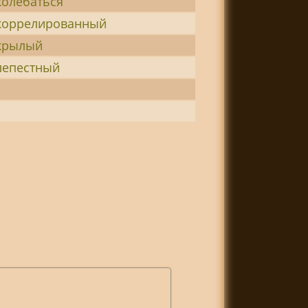
колебаться
коррелированный
крылый
лепестный