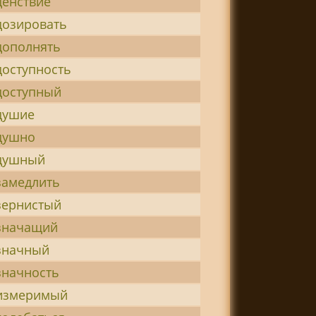
денствие
дозировать
дополнять
доступность
доступный
душие
душно
душный
замедлить
зернистый
значащий
значный
значность
измеримый