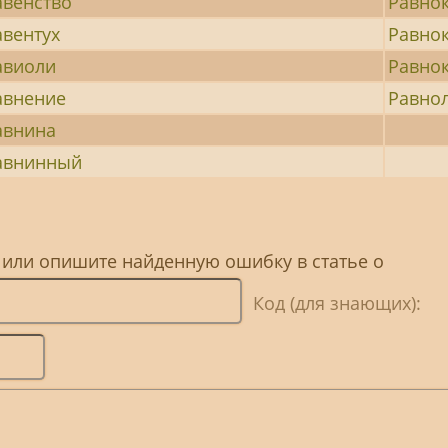
авенство
Равно
авентух
Равно
авиоли
Равно
авнение
Равно
авнина
авнинный
 или опишите найденную ошибку в статье о
Код (для знающих):