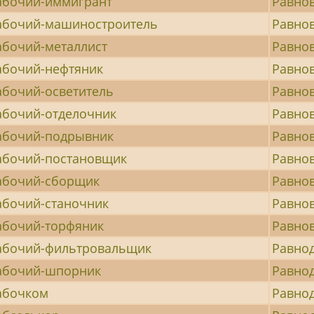
абочий-иммигрант
Равно
абочий-машиностроитель
Равно
абочий-металлист
Равно
абочий-нефтяник
Равно
абочий-осветитель
Равно
абочий-отделочник
Равно
абочий-подрывник
Равно
абочий-постановщик
Равно
абочий-сборщик
Равно
абочий-станочник
Равно
абочий-торфяник
Равно
абочий-фильтровальщик
Равно
абочий-шпорник
Равно
абочком
Равно