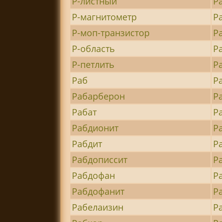
Р-листный
Р
Р-магнитометр
Р
Р-моп-транзистор
Р
Р-область
Р
Р-петлить
Р
Раб
Р
Рабарберон
Р
Рабат
Р
Рабдионит
Р
Рабдит
Р
Рабдописсит
Р
Рабдофан
Р
Рабдофанит
Р
Рабелаизин
Р