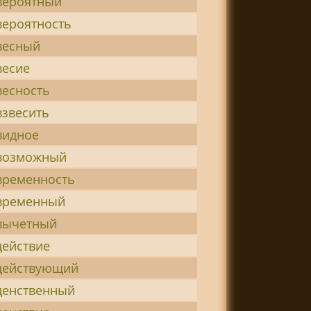
вероятный
вероятность
весный
весие
весность
взвесить
видное
возможный
временность
временный
вычетный
действие
действующий
денственный