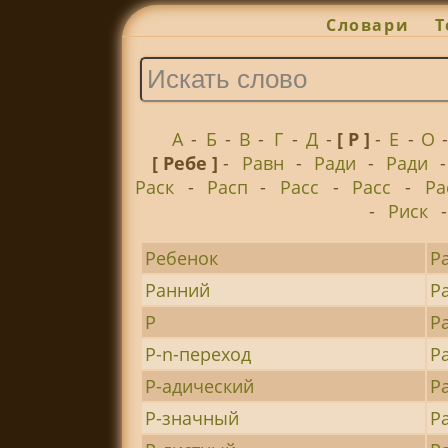
Словари
Т
А
-
Б
-
В
-
Г
-
Д
-
[ Р ]
-
Е
-
О
[ Ребе ]
-
Равн
-
Ради
-
Ради
Раск
-
Расп
-
Расс
-
Расс
-
Ра
-
Риск
Ребенок
Р
Ранний
Р
Р
Р
Р-n-переход
Р
Р-адический
Р
Р-значный
Р