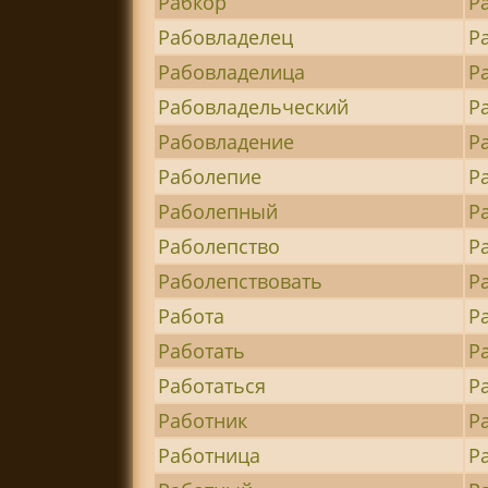
Рабкор
Р
Рабовладелец
Р
Рабовладелица
Р
Рабовладельческий
Р
Рабовладение
Р
Раболепие
Р
Раболепный
Р
Раболепство
Р
Раболепствовать
Р
Работа
Р
Работать
Р
Работаться
Р
Работник
Р
Работница
Р