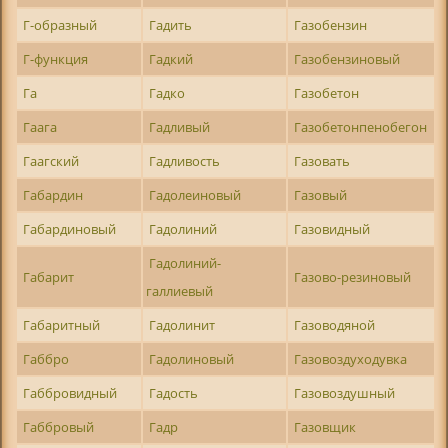
Г-образный
Гадить
Газобензин
Г-функция
Гадкий
Газобензиновый
Га
Гадко
Газобетон
Гаага
Гадливый
Газобетонпенобегон
Гаагский
Гадливость
Газовать
Габардин
Гадолеиновый
Газовый
Габардиновый
Гадолиний
Газовидный
Гадолиний-
Габарит
Газово-резиновый
галлиевый
Габаритный
Гадолинит
Газоводяной
Габбро
Гадолиновый
Газовоздуходувка
Габбровидный
Гадость
Газовоздушный
Габбровый
Гадр
Газовщик