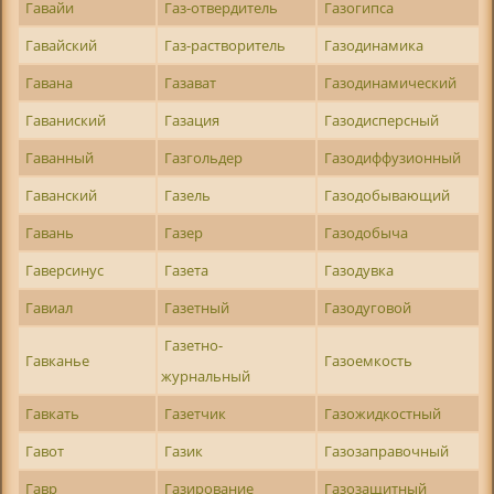
Гавайи
Газ-отвердитель
Газогипса
Гавайский
Газ-растворитель
Газодинамика
Гавана
Газават
Газодинамический
Гаваниский
Газация
Газодисперсный
Гаванный
Газгольдер
Газодиффузионный
Гаванский
Газель
Газодобывающий
Гавань
Газер
Газодобыча
Гаверсинус
Газета
Газодувка
Гавиал
Газетный
Газодуговой
Газетно-
Гавканье
Газоемкость
журнальный
Гавкать
Газетчик
Газожидкостный
Гавот
Газик
Газозаправочный
Гавр
Газирование
Газозащитный