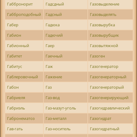
Габбронорит
Гадсдный
Газовыделение
Габброподобный
Гадсный
Газовыделять
Габер
Гадюка
Газовырубка
Габион
Гадючий
Газовырубщик
Габионный
Гаер
Газовытяжной
Габитет
Гаечный
Газоген
Габитус
Гаж
Газогенератор
Габлеровочный
Гажение
Газогенераторный
Габон
Газ
Газогенераторый
Габриеля
Газ-вод
Газогенерирующий
Габриэль
Газ-мазут-уголь
Газогидравлический
Габронематоз
Газ-металл
Газогидрат
Гав-гать
Газ-носитель
Газогидратный