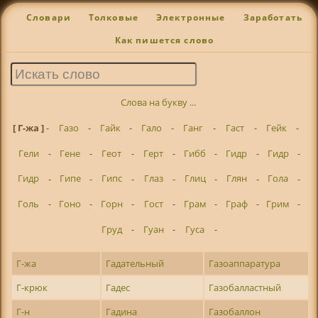
Словари
Толковые
Электронные
Заработать
Как пишется слово
Слова на букву ...
[ Г-жа ]
-
Газо
-
Гайк
-
Гало
-
Ганг
-
Гаст
-
Гейк
-
Гели
-
Гене
-
Геот
-
Герт
-
Гибб
-
Гидр
-
Гидр
-
Гидр
-
Гипе
-
Гипс
-
Глаз
-
Глиц
-
Глян
-
Гола
-
Голь
-
Гоно
-
Горн
-
Гост
-
Грам
-
Граф
-
Грим
-
Груд
-
Гуан
-
Гуса
-
Г-жа
Гадательный
Газоаппаратура
Г-крюк
Гадес
Газобалластный
Г-н
Гадина
Газобаллон