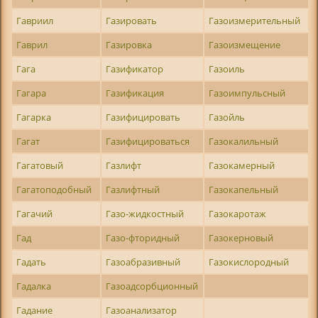
Гавриил
Газировать
Газоизмерительный
Гаврил
Газировка
Газоизмещение
Гага
Газификатор
Газоиль
Гагара
Газификация
Газоимпульсный
Гагарка
Газифицировать
Газойль
Гагат
Газифицироваться
Газокалильный
Гагатовый
Газлифт
Газокамерный
Гагатоподобный
Газлифтный
Газокапельный
Гагачий
Газо-жидкостный
Газокаротаж
Гад
Газо-фторидный
Газокерновый
Гадать
Газоабразивный
Газокислородный
Гадалка
Газоадсорбционный
Гадание
Газоанализатор