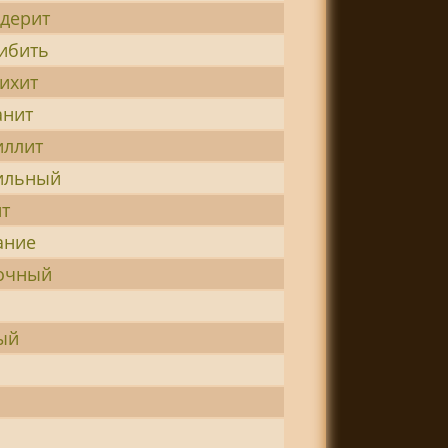
дерит
ибить
ихит
анит
иллит
ильный
т
ание
очный
ый