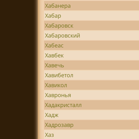
Хабанера
Хабар
Хабаровск
Хабаровский
Хабеас
Хавбек
Хавечь
Хавибетол
Хавикол
Хавронья
Хадакристалл
Хадж
Хадрозавр
Хаз