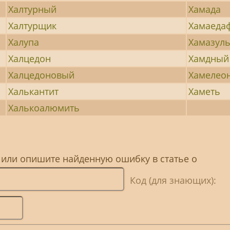
Халтурный
Хамада
Халтурщик
Хамаеда
Халупа
Хамазул
Халцедон
Хамдный
Халцедоновый
Хамелео
Халькантит
Хаметь
Халькоалюмить
 или опишите найденную ошибку в статье о
Код (для знающих):