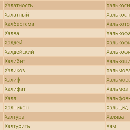
Халатность
Халькоси
Халатный
Халькост
Халбертсма
Халькотр
Халва
Халькоф
Халдей
Халькоф
Халдейский
Халькоф
Халибит
Халькоци
Халикоз
Хальмов
Халиф
Хальмов
Халифат
Хальмоз
Халл
Хальфов
Халникон
Хальцид
Халтура
Халява
Халтурить
Хам