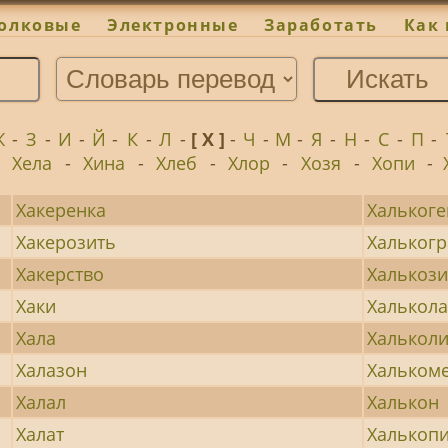
олковые
Электронные
Заработать
Как 
Ж
-
З
-
И
-
Й
-
К
-
Л
-
[ Х ]
-
Ч
-
М
-
Я
-
Н
-
С
-
П
-
-
Хела
-
Хина
-
Хлеб
-
Хлор
-
Хозя
-
Хопи
-
Хакеренка
Хальког
Хакерозить
Хальког
Хакерство
Халькоз
Хаки
Халькол
Хала
Хальколи
Халазон
Хальком
Халал
Халькон
Халат
Халькоп