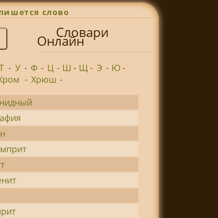
пишется слово
Словари
Онлайн
Т
-
У
-
Ф
-
Ц
-
Ш
-
Щ
-
Э
-
Ю
-
Хром
-
Хрюш
-
енидный
рафия
ин
амприт
т
енит
ирит