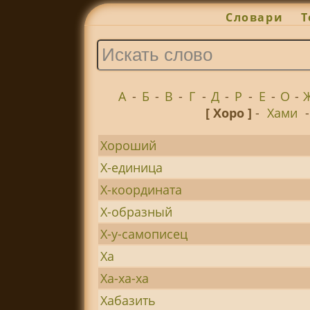
Словари
Т
А
-
Б
-
В
-
Г
-
Д
-
Р
-
Е
-
О
-
[ Хоро ]
-
Хами
Хороший
Х-единица
Х-координата
Х-образный
Х-у-самописец
Ха
Ха-ха-ха
Хабазить