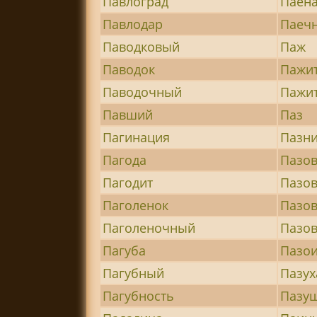
Павлоград
Паен
Павлодар
Паеч
Паводковый
Паж
Паводок
Пажи
Паводочный
Пажи
Павший
Паз
Пагинация
Пазн
Пагода
Пазо
Пагодит
Пазо
Паголенок
Пазов
Паголеночный
Пазо
Пагуба
Пазо
Пагубный
Пазух
Пагубность
Пазу