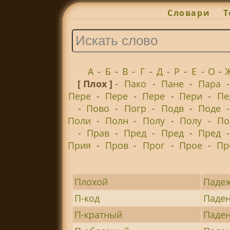
Словари
Т
А
-
Б
-
В
-
Г
-
Д
-
Р
-
Е
-
О
-
[ Плох ]
-
Пако
-
Пане
-
Пара
Пере
-
Пере
-
Пере
-
Пери
-
Пе
-
Пово
-
Погр
-
Подв
-
Поде
Поли
-
Полн
-
Полу
-
Полу
-
По
-
Прав
-
Пред
-
Пред
-
Пред
Прия
-
Пров
-
Прог
-
Прое
-
Пр
Плохой
Паде
П-код
Паде
П-кратный
Паде