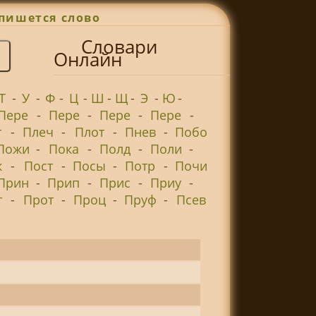
пишется слово
Словари
Онлайн
Т
-
У
-
Ф
-
Ц
-
Ш
-
Щ
-
Э
-
Ю
-
Пере
-
Пере
-
Пере
-
Пере
-
т
-
Плеч
-
Плот
-
Пнев
-
Побо
Пожи
-
Пока
-
Полд
-
Поли
-
к
-
Пост
-
Посы
-
Потр
-
Почи
Прин
-
Прип
-
Прис
-
Приу
-
т
-
Прот
-
Проц
-
Пруф
-
Псев