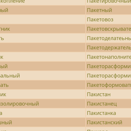
акопление
Пакетировочны
ный
Пакетный
Пакетовоз
тник
Пакетовскрыват
ть
Пакетоделатеьн
Пакетодержател
ик
Пакетонаполнит
вый
Пакеторасформи
вальный
Пакеторасформи
ать
Пакетоформоват
вик
Пакистан
изолировочный
Пакистанец
а
Пакистанка
шный
Пакистанский