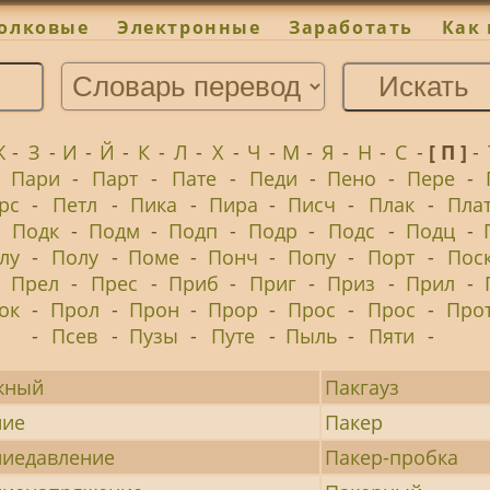
олковые
Электронные
Заработать
Как 
Ж
-
З
-
И
-
Й
-
К
-
Л
-
Х
-
Ч
-
М
-
Я
-
Н
-
С
-
[ П ]
-
-
Пари
-
Парт
-
Пате
-
Педи
-
Пено
-
Пере
-
рс
-
Петл
-
Пика
-
Пира
-
Писч
-
Плак
-
Пла
-
Подк
-
Подм
-
Подп
-
Подр
-
Подс
-
Подц
-
лу
-
Полу
-
Поме
-
Понч
-
Попу
-
Порт
-
Пос
-
Прел
-
Прес
-
Приб
-
Приг
-
Приз
-
Прил
-
ок
-
Прол
-
Прон
-
Прор
-
Прос
-
Прос
-
Про
-
Псев
-
Пузы
-
Путе
-
Пыль
-
Пяти
-
жный
Пакгауз
ние
Пакер
ниедавление
Пакер-пробка