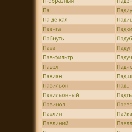
П-образный
Паде
Па
Падиу
Па-де-кал
Пади
Паанга
Падк
Пабнуть
Паду
Пава
Падуг
Пав-фильтр
Паду
Павел
Падч
Павиан
Падш
Павильон
Падь
Павильонный
Падт
Павинол
Паев
Павлин
Пайк
Павлиний
Паел