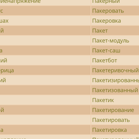
ниенапряжение
Пакерный
с
Пакеровать
шах
Пакеровка
ий
Пакет
б
Пакет-модуль
а
Пакет-саш
чий
Пакетбот
ерица
Пакетеривочный
ий
Пакетизированн
Пакетизованный
ь
Пакетик
ой
Пакетирование
а
Пакетировать
ла
Пакетировка