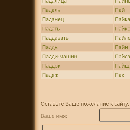
Падалица
Паин
Падаль
Пай
Паданец
Пайка
Падать
Пайк
Паддавать
Пайл
Паддь
Пайн
Падди-машин
Пайс
Паддок
Пайщ
Падеж
Пак
Оставьте Ваше пожелание к сайту,
Ваше имя: