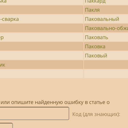
ька
Паккард
Пакля
-сварка
Паковальный
с
Паковально-об
ер
Паковать
Паковка
а
Паковый
ик
 или опишите найденную ошибку в статье о
Код (для знающих):