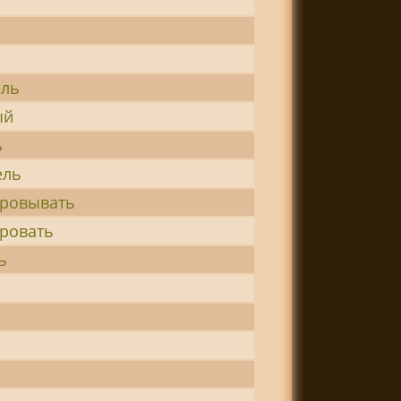
й
ель
ый
ь
ель
ровывать
ровать
ь