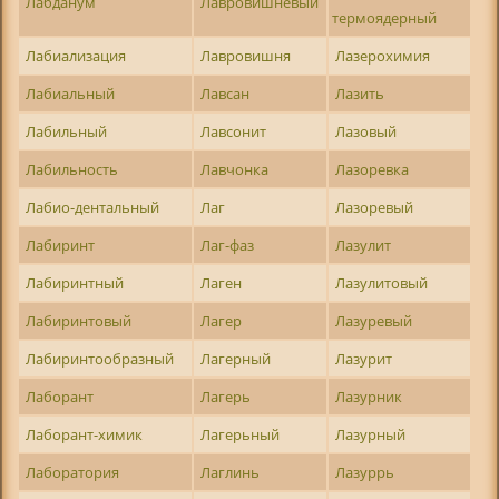
Лабданум
Лавровишневый
термоядерный
Лабиализация
Лавровишня
Лазерохимия
Лабиальный
Лавсан
Лазить
Лабильный
Лавсонит
Лазовый
Лабильность
Лавчонка
Лазоревка
Лабио-дентальный
Лаг
Лазоревый
Лабиринт
Лаг-фаз
Лазулит
Лабиринтный
Лаген
Лазулитовый
Лабиринтовый
Лагер
Лазуревый
Лабиринтообразный
Лагерный
Лазурит
Лаборант
Лагерь
Лазурник
Лаборант-химик
Лагерьный
Лазурный
Лаборатория
Лаглинь
Лазуррь