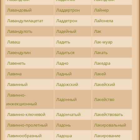
Лавандовый
Ладдертрон
Лайнер
Лавандулилацетат
Ладдетрон
Лайонела
Лавандулоть
Ладейный
Лак
Лаваш
Ладить
Лак-муар
Лавендулин
Ладиться
Лакать
Лавенеть
Ладно
Лакедра
Лавина
Ладный
Лакей
Лавинный
Ладожский
Лакейский
Лавинно-
Ладонный
Лакейство
инжекционный
Лавинно-ключевой
Ладончатый
Лакействовать
Лавинно-пролетный
Ладонь
Лакировальный
Лавинообразный
Ладоша
Лакирование