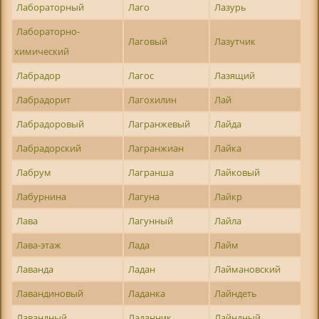
Лабораторный
Лаго
Лазурь
Лабораторно-
Лаговый
Лазутчик
химический
Лабрадор
Лагос
Лазящий
Лабрадорит
Лагохилин
Лай
Лабрадоровый
Лагранжевый
Лайда
Лабрадорский
Лагранжиан
Лайка
Лабрум
Лагранша
Лайковый
Лабурнина
Лагуна
Лайкр
Лава
Лагунный
Лайла
Лава-этаж
Лада
Лайм
Лаванда
Ладан
Лаймановский
Лавандиновый
Ладанка
Лайндеть
Лавандный
Ладанник
Лайндный