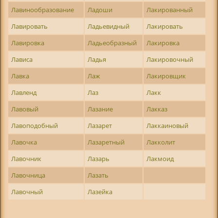
Лавинообразование
Ладоши
Лакированный
Лавировать
Ладьевидный
Лакировать
Лавировка
Ладьеобразный
Лакировка
Лависа
Ладья
Лакировочный
Лавка
Лаж
Лакировщик
Лавленд
Лаз
Лакк
Лавовый
Лазание
Лакказ
Лавоподобный
Лазарет
Лаккаиновый
Лавочка
Лазаретный
Лакколит
Лавочник
Лазарь
Лакмоид
Лавочница
Лазать
Лавочный
Лазейка