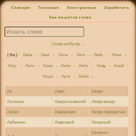
Словари
Толковые
Электронные
Заработать
Как пишется слово
Слова на букву ...
[ Ла ]
-
Лакм
-
Ланс
-
Латы
-
Легк
-
Лейк
-
Леон
-
Лесс
-
Лигн
-
Лина
-
Липо
-
Лито
-
Лову
-
Ломб
-
Лоша
-
Лути
-
Любо
-
Ла
Лавр
Лазер
Ла-манш
Лаврентьевский
Лазер-визир
Лабаз
Лавренция
Лазер-передатчик
Лабазник
Лавровый
Лазерный
Лазерно-