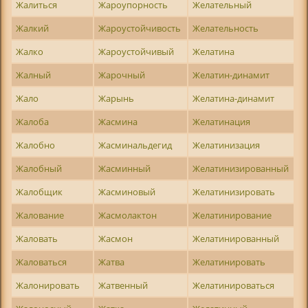
Жалиться
Жароупорность
Желательный
Жалкий
Жароустойчивость
Желательность
Жалко
Жароустойчивый
Желатина
Жалный
Жарочный
Желатин-динамит
Жало
Жарынь
Желатина-динамит
Жалоба
Жасмина
Желатинация
Жалобно
Жасминальдегид
Желатинизация
Жалобный
Жасминный
Желатинизированный
Жалобщик
Жасминовый
Желатинизировать
Жалование
Жасмолактон
Желатинирование
Жаловать
Жасмон
Желатинированный
Жаловаться
Жатва
Желатинировать
Жалонировать
Жатвенный
Желатинироваться