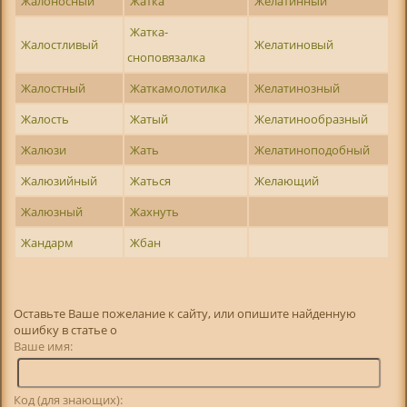
Жалоносный
Жатка
Желатинный
Жатка-
Жалостливый
Желатиновый
сноповязалка
Жалостный
Жаткамолотилка
Желатинозный
Жалость
Жатый
Желатинообразный
Жалюзи
Жать
Желатиноподобный
Жалюзийный
Жаться
Желающий
Жалюзный
Жахнуть
Жандарм
Жбан
Оставьте Ваше пожелание к сайту, или опишите найденную
ошибку в статье о
Ваше имя:
Код (для знающих):