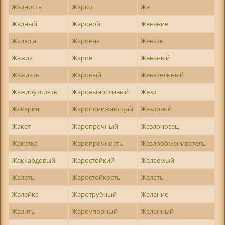
Жадность
Жарко
Же
Жадный
Жаровой
Жевание
Жадюга
Жаровня
Жевать
Жажда
Жаров
Жеваный
Жаждать
Жаровый
Жевательный
Жаждоутолять
Жаровыносливый
Жезл
Жакерия
Жаропонижающий
Жезловой
Жакет
Жаропрочный
Жезлоносец
Жакетка
Жаропрочность
Жезлообмениватель
Жаккардовый
Жаростойкий
Желаемый
Жалеть
Жаростойкость
Желать
Жалейка
Жаротрубный
Желание
Жалить
Жароупорный
Желанный