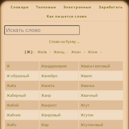
Словари
Толковые
Электронные
Заработать
Как пишется слово
Слова на букву ...
[ Ж ]
-
Желв
-
Женщ
-
Жизн
-
Жонк
-
Ж
Жандармерия
Жвака-галсовый
Ж-образный
Жанейро
Жвало
Жаба
Жанета
Жвачка
Жаберный
Жанр
Жвачный
Жабий
Жанрист
Жгут
Жабник
Жанровый
Жгутик
Жабо
Жар
Жгутиковый