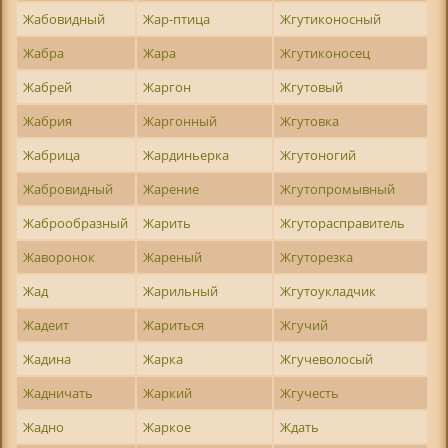
Жабовидный
Жар-птица
Жгутиконосный
Жабра
Жара
Жгутиконосец
Жабрей
Жаргон
Жгутовый
Жабрия
Жаргонный
Жгутовка
Жабрица
Жардиньерка
Жгутоногий
Жабровидный
Жарение
Жгутопромывный
Жаброобразный
Жарить
Жгуторасправитель
Жаворонок
Жареный
Жгуторезка
Жад
Жарильный
Жгутоукладчик
Жадеит
Жариться
Жгучий
Жадина
Жарка
Жгучеволосый
Жадничать
Жаркий
Жгучесть
Жадно
Жаркое
Ждать