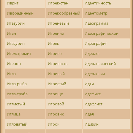
Иврит
Игрек-стан
Идентичность
Ивфрадинный
Игрекообразный
Идентометр
Игазурин
Игреневый
Идеограмма
Иган
Игрений
Идеографический
Игасурин
Игрец
Идеография
Игелстромит
Игриво
Идеолог
Игепон
Игривость
Идеологический
Игла
Игривый
Идеология
Игла-рыба
Игристый
Идти
Игла-труба
Игрище
Идефикс
Иглистый
Игровой
Идефлист
Иглица
Игровик
Идея
Игловатый
Игрок
Идизин