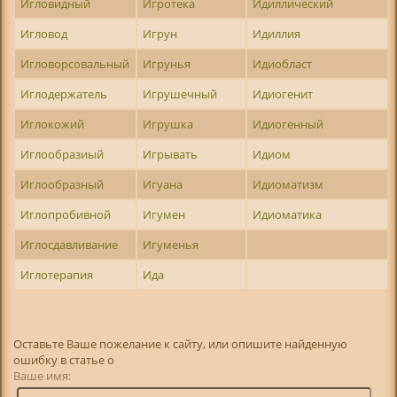
Игловидный
Игротека
Идиллический
Игловод
Игрун
Идиллия
Игловорсовальный
Игрунья
Идиобласт
Иглодержатель
Игрушечный
Идиогенит
Иглокожий
Игрушка
Идиогенный
Иглообразиый
Игрывать
Идиом
Иглообразный
Игуана
Идиоматизм
Иглопробивной
Игумен
Идиоматика
Иглосдавливание
Игуменья
Иглотерапия
Ида
Оставьте Ваше пожелание к сайту, или опишите найденную
ошибку в статье о
Ваше имя: