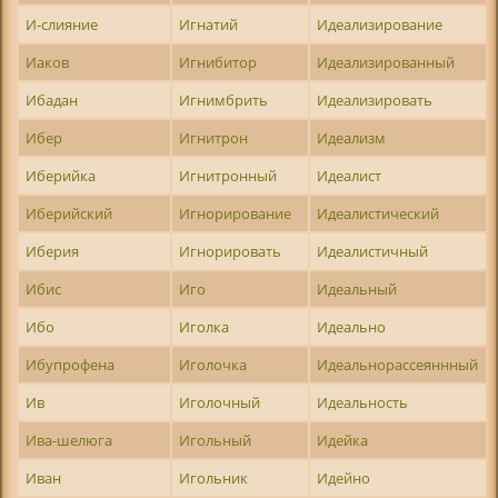
И-слияние
Игнатий
Идеализирование
Иаков
Игнибитор
Идеализированный
Ибадан
Игнимбрить
Идеализировать
Ибер
Игнитрон
Идеализм
Иберийка
Игнитронный
Идеалист
Иберийский
Игнорирование
Идеалистический
Иберия
Игнорировать
Идеалистичный
Ибис
Иго
Идеальный
Ибо
Иголка
Идеально
Ибупрофена
Иголочка
Идеальнорассеяннный
Ив
Иголочный
Идеальность
Ива-шелюга
Игольный
Идейка
Иван
Игольник
Идейно