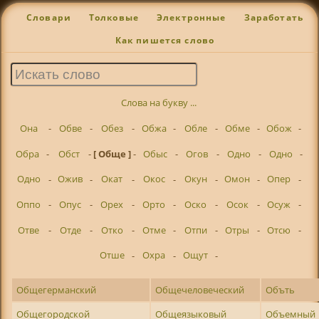
Словари
Толковые
Электронные
Заработать
Как пишется слово
Слова на букву ...
Она
-
Обве
-
Обез
-
Обжа
-
Обле
-
Обме
-
Обож
-
Обра
-
Обст
-
[ Обще ]
-
Обыс
-
Огов
-
Одно
-
Одно
-
Одно
-
Ожив
-
Окат
-
Окос
-
Окун
-
Омон
-
Опер
-
Оппо
-
Опус
-
Орех
-
Орто
-
Оско
-
Осок
-
Осуж
-
Отве
-
Отде
-
Отко
-
Отме
-
Отпи
-
Отры
-
Отсю
-
Отше
-
Охра
-
Ощут
-
Общегерманский
Общечеловеческий
Объть
Общегородской
Общеязыковый
Объемный