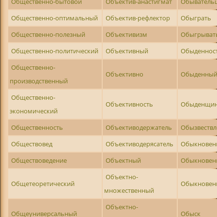
Общественно-бытовой
Объектив-анастигмат
Обыватель
Общественно-оптимальный
Объектив-рефлектор
Обыграть
Общественно-полезный
Объективизм
Обыгрыват
Общественно-политический
Объективный
Обыденнос
Общественно-
Объективно
Обыденны
производственный
Общественно-
Объективность
Обыденщи
экономический
Общественность
Объективодержатель
Обызвествл
Обществовед
Объективодерясатель
Обыкновен
Обществоведение
Объектный
Обыкновен
Объектно-
Общетеоретический
Обыкновен
множественный
Объектно-
Общеуниверсальный
Обыск