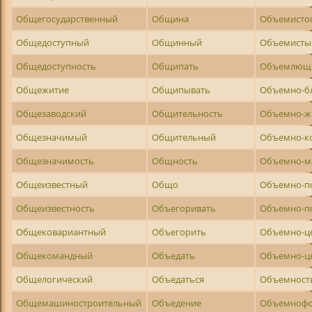
Общегосударственный
Община
Объемисто
Общедоступный
Общинный
Объемисты
Общедоступность
Общипать
Объемлющ
Общежитие
Общипывать
Объемно-б
Общезаводский
Общительность
Объемно-ж
Общезначимый
Общительный
Объемно-к
Общезначимость
Общность
Объемно-м
Общеизвестный
Общо
Объемно-п
Общеизвестность
Объегоривать
Объемно-п
Общековариантный
Объегорить
Объемно-ц
Общекомандный
Объедать
Объемно-ц
Общелогический
Объедаться
Объемност
Общемашиностроительный
Объедение
Объемнофо