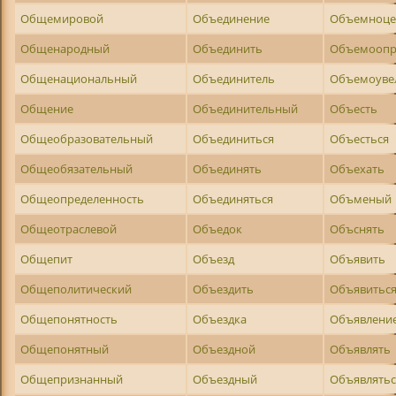
Общемировой
Объединение
Объемноце
Общенародный
Объединить
Объемоопр
Общенациональный
Объединитель
Объемоуве
Общение
Объединительный
Объесть
Общеобразовательный
Объединиться
Объесться
Общеобязательный
Объединять
Объехать
Общеопределенность
Объединяться
Объменый
Общеотраслевой
Объедок
Объснять
Общепит
Объезд
Объявить
Общеполитический
Объездить
Объявитьс
Общепонятность
Объездка
Объявлени
Общепонятный
Объездной
Объявлять
Общепризнанный
Объездный
Объявлятьс