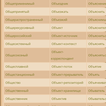
Общеприменимый
Объездчик
Объяснени
Общепринятый
Объезжать
Объяснить
Общераспространенный
Объезжий
Объясним
Общерекурсивный
Объект
Объясните
Общероссийский
Объект-источник
Объяснить
Общесистемный
Объект-контекст
Объяснять
Объект-
Общесоюзный
Объяснятьс
корреспондент
Общесплавной
Объект-поток
Объятие
Общестанционный
Объект-прерыватель
Объять
Общество
Объект-репозиторий
Объячеива
Общественный
Объект-хранилище
Обыватель
Общественник
Объектив
Обыватель