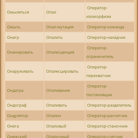
Оператор-
Омыляться
Опал
изоморфизм
Омыть
Опал-мутация
Оператор-команда
Онагр
Опалить
Оператор-наладчик
Оператор-
Онанировать
Опалесценция
ограничитель
Оператор-
Онаруживать
Опалесцировать
перехватчик
Оператор-
Ондатра
Опаливание
постановщик
Ондограф
Опаливать
Оператор-разделитель
Ондулятор
Опалин
Оператор-расчетчик
Онега
Опаловый
Оператор-станочник
Онежский
Опалочный
Оператор-счетчик