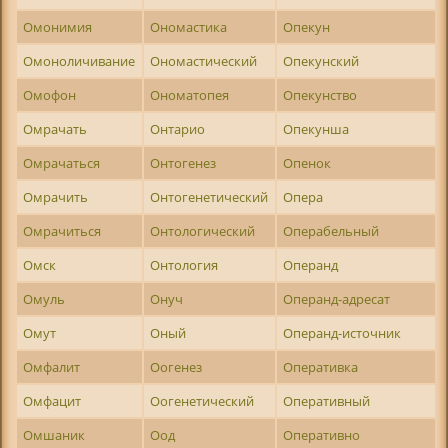
Омонимия
Ономастика
Опекун
Омоноличивание
Ономастический
Опекунский
Омофон
Ономатопея
Опекунство
Омрачать
Онтарио
Опекунша
Омрачаться
Онтогенез
Опенок
Омрачить
Онтогенетический
Опера
Омрачиться
Онтологический
Операбельный
Омск
Онтология
Операнд
Омуль
Онуч
Операнд-адресат
Омут
Оный
Операнд-источник
Омфалит
Оогенез
Оперативка
Омфацит
Оогенетический
Оперативный
Омшаник
Оод
Оперативно