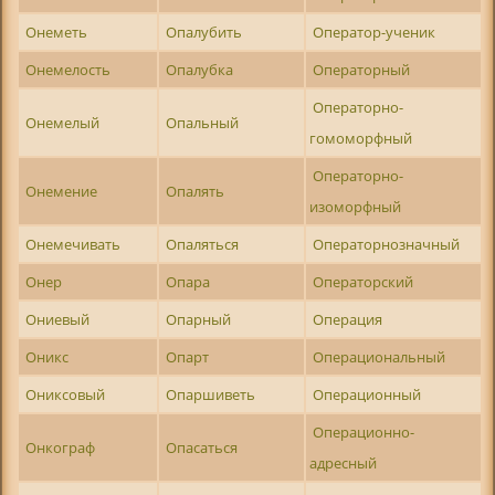
Онеметь
Опалубить
Оператор-ученик
Онемелость
Опалубка
Операторный
Операторно-
Онемелый
Опальный
гомоморфный
Операторно-
Онемение
Опалять
изоморфный
Онемечивать
Опаляться
Операторнозначный
Онер
Опара
Операторский
Ониевый
Опарный
Операция
Оникс
Опарт
Операциональный
Ониксовый
Опаршиветь
Операционный
Операционно-
Онкограф
Опасаться
адресный