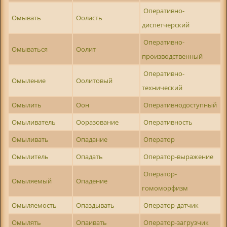
Оперативно-
Омывать
Ооласть
диспетчерский
Оперативно-
Омываться
Оолит
производственный
Оперативно-
Омыление
Оолитовый
технический
Омылить
Оон
Оперативнодоступный
Омыливатель
Ооразование
Оперативность
Омыливать
Опадание
Оператор
Омылитель
Опадать
Оператор-выражение
Оператор-
Омыляемый
Опадение
гомоморфизм
Омыляемость
Опаздывать
Оператор-датчик
Омылять
Опаивать
Оператор-загрузчик