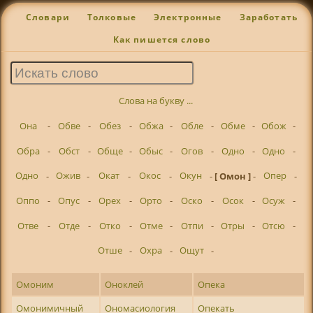
Словари
Толковые
Электронные
Заработать
Как пишется слово
Слова на букву ...
Она
-
Обве
-
Обез
-
Обжа
-
Обле
-
Обме
-
Обож
-
Обра
-
Обст
-
Обще
-
Обыс
-
Огов
-
Одно
-
Одно
-
Одно
-
Ожив
-
Окат
-
Окос
-
Окун
-
[ Омон ]
-
Опер
-
Оппо
-
Опус
-
Орех
-
Орто
-
Оско
-
Осок
-
Осуж
-
Отве
-
Отде
-
Отко
-
Отме
-
Отпи
-
Отры
-
Отсю
-
Отше
-
Охра
-
Ощут
-
Омоним
Оноклей
Опека
Омонимичный
Ономасиология
Опекать