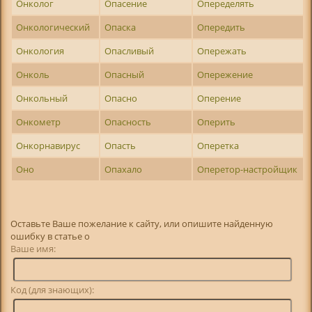
Онколог
Опасение
Опеределять
Онкологический
Опаска
Опередить
Онкология
Опасливый
Опережать
Онколь
Опасный
Опережение
Онкольный
Опасно
Оперение
Онкометр
Опасность
Оперить
Онкорнавирус
Опасть
Оперетка
Оно
Опахало
Оперетор-настройщик
Оставьте Ваше пожелание к сайту, или опишите найденную
ошибку в статье о
Ваше имя:
Код (для знающих):