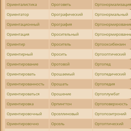
Ориенталистика
Ороговеть
Ортонормализаци
Ориентатор
Орографический
Ортонормальный
Ориентационный
Орография
Ортонормировани
Ориентация
Оросительный
Ортонормированн
Ориентир
Ороситель
Ортооксибензин
Ориентирный
Оросить
Ортооптический
Ориентирование
Оротовой
Ортопед
Ориентировать
Орошаемый
Ортопедический
Ориентированность
Орошать
Ортопедия
Ориентироваться
Орошение
Ортоплумбат
Ориентировка
Орпингтон
Ортоповерхность
Ориентировочный
Орселлиновый
Ортопозитроний
Ориентировочно
Орсель
Ортоптический