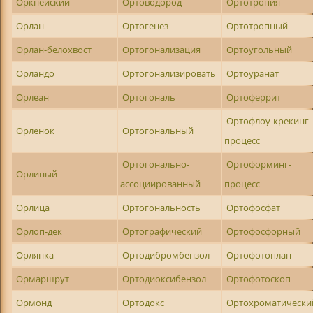
Оркнейский
Ортоводород
Ортотропия
Орлан
Ортогенез
Ортотропный
Орлан-белохвост
Ортогонализация
Ортоугольный
Орландо
Ортогонализировать
Ортоуранат
Орлеан
Ортогональ
Ортоферрит
Ортофлоу-крекинг-
Орленок
Ортогональный
процесс
Ортогонально-
Ортоформинг-
Орлиный
ассоциированный
процесс
Орлица
Ортогональность
Ортофосфат
Орлоп-дек
Ортографический
Ортофосфорный
Орлянка
Ортодибромбензол
Ортофотоплан
Ормаршрут
Ортодиоксибензол
Ортофотоскоп
Ормонд
Ортодокс
Ортохроматически