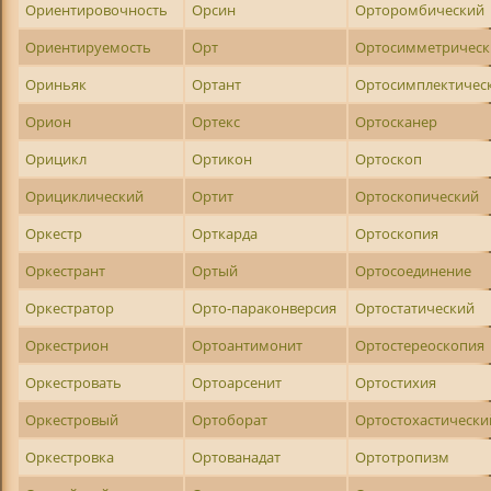
Ориентировочность
Орсин
Орторомбический
Ориентируемость
Орт
Ортосимметрическ
Ориньяк
Ортант
Ортосимплектичес
Орион
Ортекс
Ортосканер
Орицикл
Ортикон
Ортоскоп
Орициклический
Ортит
Ортоскопический
Оркестр
Орткарда
Ортоскопия
Оркестрант
Ортый
Ортосоединение
Оркестратор
Орто-параконверсия
Ортостатический
Оркестрион
Ортоантимонит
Ортостереоскопия
Оркестровать
Ортоарсенит
Ортостихия
Оркестровый
Ортоборат
Ортостохастически
Оркестровка
Ортованадат
Ортотропизм