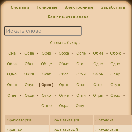
Словари
Толковые
Электронные
Заработать
Как пишется слово
Слова на букву ...
Она
-
Обве
-
Обез
-
Обжа
-
Обле
-
Обме
-
Обож
-
Обра
-
Обст
-
Обще
-
Обыс
-
Огов
-
Одно
-
Одно
-
Одно
-
Ожив
-
Окат
-
Окос
-
Окун
-
Омон
-
Опер
-
Оппо
-
Опус
-
[ Орех ]
-
Орто
-
Оско
-
Осок
-
Осуж
-
Отве
-
Отде
-
Отко
-
Отме
-
Отпи
-
Отры
-
Отсю
-
Отше
-
Охра
-
Ощут
-
Орехотворка
Орнаментация
Ортодонт
Орешек
Орнаментный
Ортодонтия