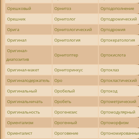
Орешковый
Орнитоз
Ортодополнение
Орешник
Орнитолог
Ортодромический
Орига
Орнитологический
Ортодромия
Оригинал
Орнитология
Ортокератология
Оригинал-
Орнитоптер
Ортокислота
диапозитив
Оригинал-макет
Орниторинхус
Ортоклаз
Оригиналодержатель
Оро
Ортокластический
Оригинальный
Оробелый
Ортокод
Оригинальничать
Оробеть
Ортометрический
Оригинальность
Орогенезис
Ортомодулярный
Ориентализм
Орогенный
Ортоморфизм
Ориенталист
Ороговение
Ортономированны