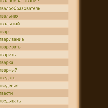
твалообразование
твалообразователь
твальная
твальный
твар
тваривание
тваривать
тварить
тварка
тварный
тведать
тведение
твести
тведывать