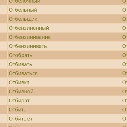
Отбелочный
О
Отбельный
О
Отбельщик
О
Отбензиненный
О
Отбензинивание
О
Отбензинивать
О
Отобрать
О
Отбивать
О
Отбиваться
О
Отбивка
О
Отбивной
О
Отбирать
О
Отбить
О
Отбиться
О