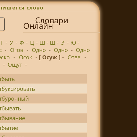
пишется слово
Словари
Онлайн
Т
-
У
-
Ф
-
Ц
-
Ш
-
Щ
-
Э
-
Ю
-
с
-
Огов
-
Одно
-
Одно
-
Одно
ско
-
Осок
-
[ Осуж ]
-
Отве
-
-
Ощут
-
тбыть
тбуксировать
тбурочный
тбывать
тбывание
тбытие