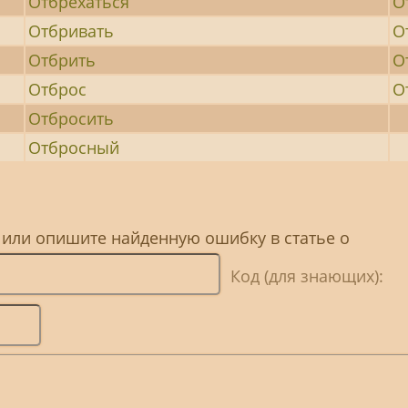
Отбрехаться
О
Отбривать
О
Отбрить
О
Отброс
О
Отбросить
Отбросный
 или опишите найденную ошибку в статье о
Код (для знающих):