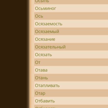
Осыпь
Осьминог
Ось
Осязаемость
Осязаемый
Осязание
Осязательный
Осязать
От
Отава
Отань
Отапливать
Отар
Отбавить