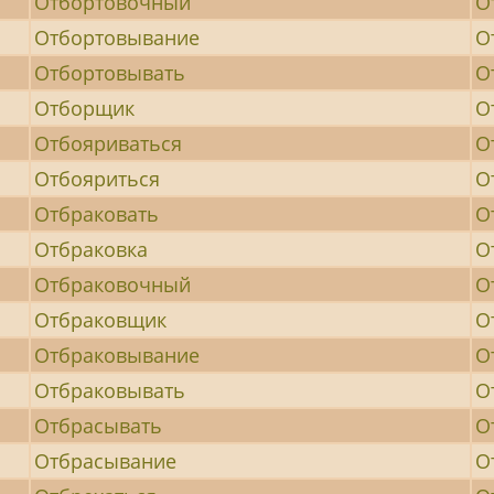
Отбортовочный
О
Отбортовывание
О
Отбортовывать
О
Отборщик
О
Отбояриваться
О
Отбояриться
О
Отбраковать
О
Отбраковка
О
Отбраковочный
О
Отбраковщик
О
Отбраковывание
О
Отбраковывать
О
Отбрасывать
О
Отбрасывание
О