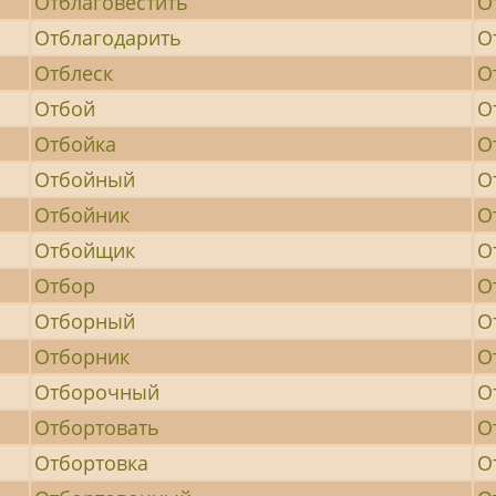
Отблаговестить
О
Отблагодарить
О
Отблеск
О
Отбой
О
Отбойка
О
Отбойный
О
Отбойник
О
Отбойщик
О
Отбор
О
Отборный
О
Отборник
О
Отборочный
О
Отбортовать
О
Отбортовка
О