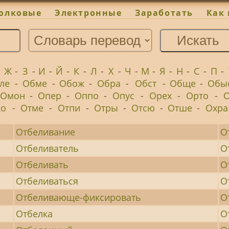
олковые
Электронные
Заработать
Как 
-
Ж
-
З
-
И
-
Й
-
К
-
Л
-
Х
-
Ч
-
М
-
Я
-
Н
-
С
-
П
-
ле
-
Обме
-
Обож
-
Обра
-
Обст
-
Обще
-
Обы
Омон
-
Опер
-
Оппо
-
Опус
-
Орех
-
Орто
-
О
ко
-
Отме
-
Отпи
-
Отры
-
Отсю
-
Отше
-
Охра
Отбеливание
О
Отбеливатель
О
Отбеливать
О
Отбеливаться
О
Отбеливающе-фиксировать
О
Отбелка
О