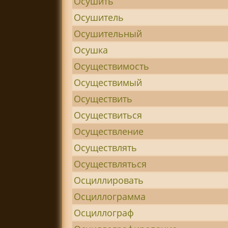
Осушить
Осушитель
Осушительный
Осушка
Осуществимость
Осуществимый
Осуществить
Осуществиться
Осуществление
Осуществлять
Осуществляться
Осциллировать
Осциллограмма
Осциллограф