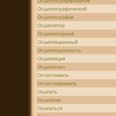
Осциллографирование
Осциллографический
Осциллография
Осциллятор
Осцилляторный
Осцилляционный
Осцилляционность
Осцилляция
Осцилоскоп
Осчастливить
Осчастливливать
Осыпать
Осыпание
Осыпаться