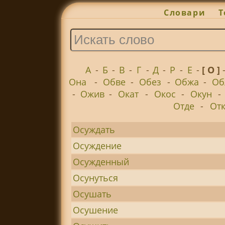
Словари
Т
А
-
Б
-
В
-
Г
-
Д
-
Р
-
Е
-
[ О ]
Она
-
Обве
-
Обез
-
Обжа
-
Об
-
Ожив
-
Окат
-
Окос
-
Окун
-
Отде
-
От
Осуждать
Осуждение
Осужденный
Осунуться
Осушать
Осушение