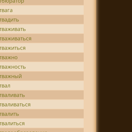
тбюратор
твага
твадить
тваживать
тваживаться
тважиться
тважно
тважность
тважный
твал
тваливать
тваливаться
твалить
твалиться