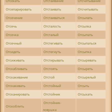
Отсекать
Отстаивание
Отсчитывание
Отсепарировать
Отстаивать
Отсчитывать
Отсечение
Отстаиваться
Отсылать
Отсечь
Отсталость
Отсылка
Отсечка
Отсталый
Отсыпать
Отсечный
Отстегивать
Отсыпаться
Отсидеть
Отстегнуть
Отсыпка
Отсиживать
Отстирывать
Отсыревать
Отскабливать
Отстоять
Отсыреть
Отскакивание
Отстой
Отсырелый
Отскакивать
Отстойный
Отсыть
Отсканировать
Отстойник
Отсыхать
Отстойник-
Отскоблить
ловушка