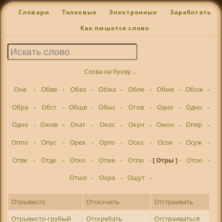
Словари
Толковые
Электронные
Заработать
Как пишется слово
Слова на букву ...
Она
-
Обве
-
Обез
-
Обжа
-
Обле
-
Обме
-
Обож
-
Обра
-
Обст
-
Обще
-
Обыс
-
Огов
-
Одно
-
Одно
-
Одно
-
Ожив
-
Окат
-
Окос
-
Окун
-
Омон
-
Опер
-
Оппо
-
Опус
-
Орех
-
Орто
-
Оско
-
Осок
-
Осуж
-
Отве
-
Отде
-
Отко
-
Отме
-
Отпи
-
[ Отры ]
-
Отсю
-
Отше
-
Охра
-
Ощут
-
Отрывисто
Отскочить
Отстраивать
Отрывисто-грубый
Отскребать
Отстраиваться