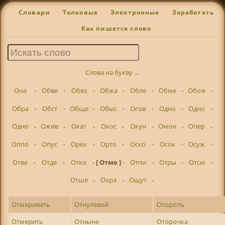
Словари
Толковые
Электронные
Заработать
Как пишется слово
Слова на букву ...
Она
-
Обве
-
Обез
-
Обжа
-
Обле
-
Обме
-
Обож
-
Обра
-
Обст
-
Обще
-
Обыс
-
Огов
-
Одно
-
Одно
-
Одно
-
Ожив
-
Окат
-
Окос
-
Окун
-
Омон
-
Опер
-
Оппо
-
Опус
-
Орех
-
Орто
-
Оско
-
Осок
-
Осуж
-
Отве
-
Отде
-
Отко
-
[ Отме ]
-
Отпи
-
Отры
-
Отсю
-
Отше
-
Охра
-
Ощут
-
Отмеривать
Отнулевой
Оторопь
Отмерить
Отныне
Оторочка