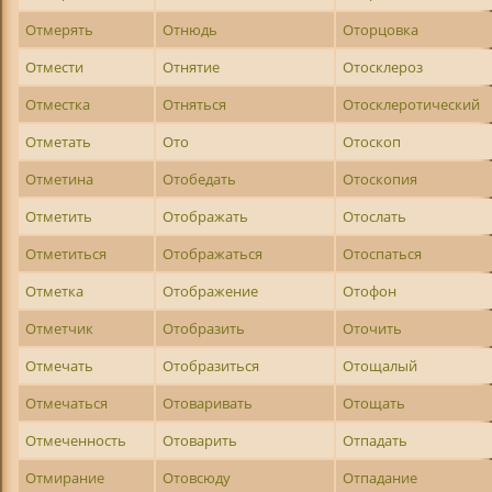
Отмерять
Отнюдь
Оторцовка
Отмести
Отнятие
Отосклероз
Отместка
Отняться
Отосклеротический
Отметать
Ото
Отоскоп
Отметина
Отобедать
Отоскопия
Отметить
Отображать
Отослать
Отметиться
Отображаться
Отоспаться
Отметка
Отображение
Отофон
Отметчик
Отобразить
Оточить
Отмечать
Отобразиться
Отощалый
Отмечаться
Отоваривать
Отощать
Отмеченность
Отоварить
Отпадать
Отмирание
Отовсюду
Отпадание