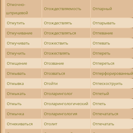
Отмочно-
Отождествляемость
Отпарный
шприцевой
Отмутить
Отождествлять
Отпарывать
Отмучивание
Отождествляться
Отпевание
Отмучивать
Отожествить
Отпевать
Отмучить
Отожествлять
Отпереть
Отмщение
Отозвание
Отпереться
Отмывать
Отозваться
Отперфорированны
Отмывка
Отойти
Отпескоструить
Отмыкать
Отоларинголог
Отпетый
Отмыть
Отоларингологический
Отпеть
Отмычка
Отоларингология
Отпечататься
Отнекиваться
Отолит
Отпечатать