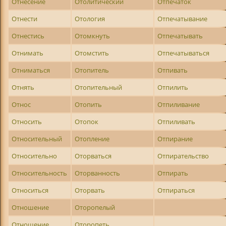
Отнесение
Отолитический
Отпечаток
Отнести
Отология
Отпечатывание
Отнестись
Отомкнуть
Отпечатывать
Отнимать
Отомстить
Отпечатываться
Отниматься
Отопитель
Отпивать
Отнять
Отопительный
Отпилить
Относ
Отопить
Отпиливание
Относить
Отопок
Отпиливать
Относительный
Отопление
Отпирание
Относительно
Оторваться
Отпирательство
Относительность
Оторванность
Отпирать
Относиться
Оторвать
Отпираться
Отношение
Оторопелый
Отнощение
Оторопеть