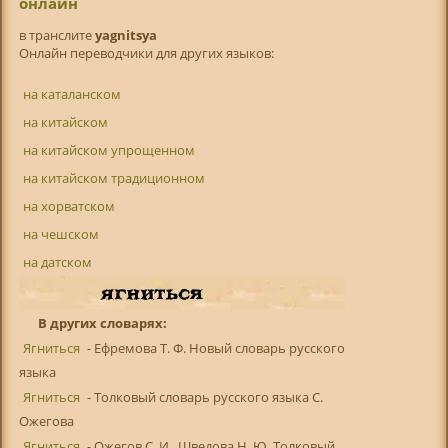
онлайн
в транслитe
yagnitsya
Онлайн переводчики для других языков:
на каталанском
на китайском
на китайском упрощенном
на китайском традиционном
на хорватском
на чешском
на датском
В других словарях:
Ягниться
- Ефремова Т. Ф. Новый словарь русского
языка
Ягниться
- Толковый словарь русского языка С.
Ожегова
Ягниться
- Ожегов С. И., Шведова Н. Ю. Толковый